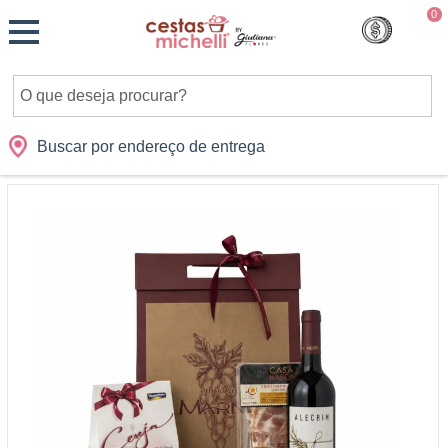
Monte
0
Cidades
Presentes
Datas
Shopping
sua
Cesta
Buscar por endereço de entrega