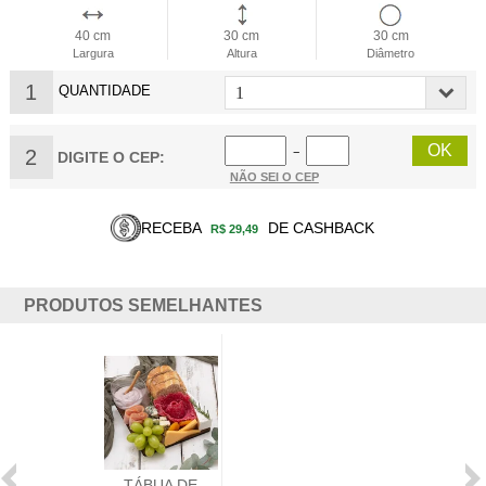
40 cm
30 cm
30 cm
Largura
Altura
Diâmetro
1
QUANTIDADE
2
−
DIGITE O CEP:
NÃO SEI O CEP
RECEBA
DE CASHBACK
R$ 29,49
PRODUTOS SEMELHANTES
TÁBUA DE