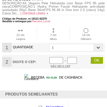
DESCRIÇÃO:Kit Vegano Pele Hidratada com Base FPS 95 pele
claraCOMPOSIÇÃO:1 Hydra Primer Facial Hidratante anti-idade
aveludado 30g1 Base StickFPS 95 All in One tom 2.0 (claro) 14g1
Caixa Sin...
CONTINUE LENDO ▼
Código do Produto: rs-19121-62270
Vendido e entregue por
Parceiro Local
21 cm
7 cm
14 cm
Largura
Altura
Diâmetro
1
QUANTIDADE
2
−
DIGITE O CEP:
NÃO SEI O CEP
RECEBA
DE CASHBACK
R$ 43,89
PRODUTOS SEMELHANTES