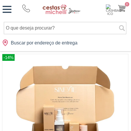
Monte
0
Cidades
Presentes
Datas
Shopping
sua
Cesta
Buscar por endereço de entrega
-14%