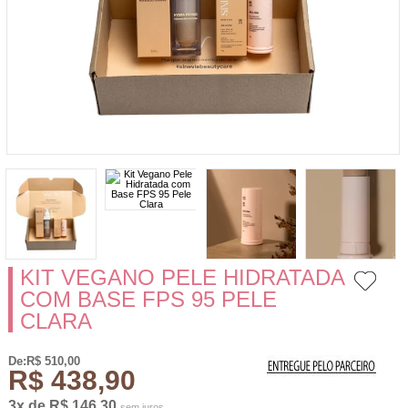
KIT VEGANO PELE HIDRATADA
COM BASE FPS 95 PELE
CLARA
De:R$ 510,00
R$ 438,90
3x de R$ 146,30
sem juros