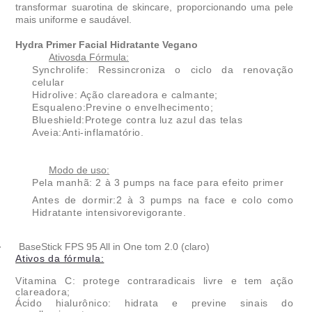
transformar suarotina de skincare, proporcionando uma pele
mais uniforme e saudável.
Hydra Primer Facial Hidratante
Vegano
Ativosda Fórmula:
Synchrolife: Ressincroniza o ciclo da renovação
celular
Hidrolive: Ação clareadora e calmante;
Esqualeno:Previne o envelhecimento;
Blueshield:Protege contra luz azul das telas
Aveia:Anti-inflamatório.
Modo de uso:
Pela manhã: 2 à 3 pumps na face para efeito primer
Antes de dormir:2 à 3 pumps na face e colo como
Hidratante intensivorevigorante.
·
BaseStick FPS 95 All in One tom 2.0 (claro)
Ativos da fórmula:
Vitamina C: protege contraradicais livre e tem ação
clareadora;
Ácido hialurônico: hidrata e previne sinais do