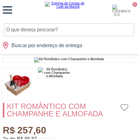
Monte
0
Cidades
Presentes
Datas
Shopping
sua
Cesta
Buscar por endereço de entrega
KIT ROMÂNTICO COM
CHAMPANHE E ALMOFADA
R$ 257,60
3x de R$ 85,87