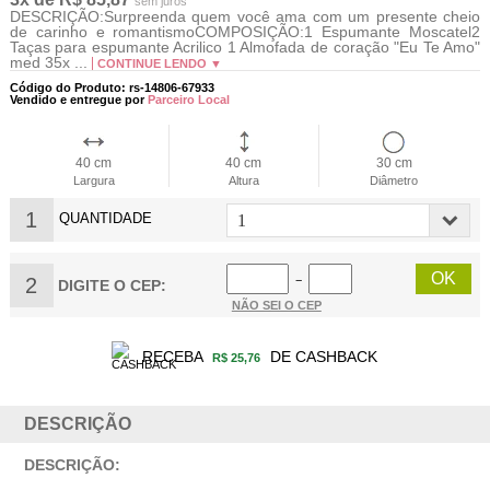
sem juros
DESCRIÇÃO:Surpreenda quem você ama com um presente cheio
de carinho e romantismoCOMPOSIÇÃO:1 Espumante Moscatel2
Taças para espumante Acrilico 1 Almofada de coração "Eu Te Amo"
med 35x ...
CONTINUE LENDO ▼
Código do Produto: rs-14806-67933
Vendido e entregue por
Parceiro Local
40 cm
40 cm
30 cm
Largura
Altura
Diâmetro
1
QUANTIDADE
2
−
DIGITE O CEP:
NÃO SEI O CEP
RECEBA
DE CASHBACK
R$ 25,76
DESCRIÇÃO
DESCRIÇÃO: