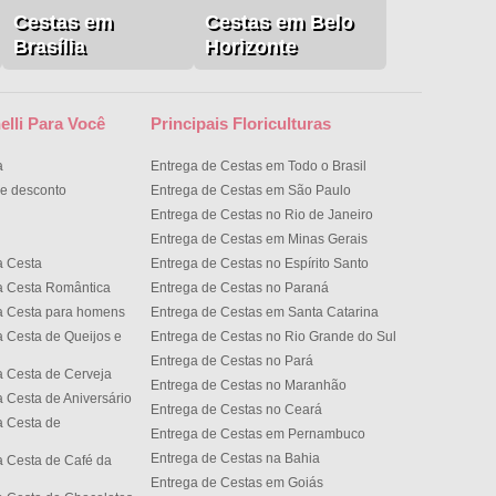
Cestas em
Cestas em Belo
Brasília
Horizonte
elli Para Você
Principais Floriculturas
a
Entrega de Cestas em Todo o Brasil
e desconto
Entrega de Cestas em São Paulo
Entrega de Cestas no Rio de Janeiro
Entrega de Cestas em Minas Gerais
a Cesta
Entrega de Cestas no Espírito Santo
a Cesta Romântica
Entrega de Cestas no Paran
a Cesta para homens
Entrega de Cestas em Santa Catarina
 Cesta de Queijos e
Entrega de Cestas no Rio Grande do Sul
Entrega de Cestas no Par
 Cesta de Cerveja
Entrega de Cestas no Maranhão
 Cesta de Aniversário
Entrega de Cestas no Cear
 Cesta de
Entrega de Cestas em Pernambuco
Entrega de Cestas na Bahia
 Cesta de Café da
Entrega de Cestas em Goiás