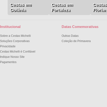
Cestas em
Cestas em
Cesta
Goiânia
Fortaleza
Floria
Institucional
Datas Comemorativas
Sobre a Cestas Michelli
Outras Datas
Soluções Corporativas
Coleção de Primavera
Privacidade
Cestas Michelli é Confiável
Indique Nosso Site
Pagamentos