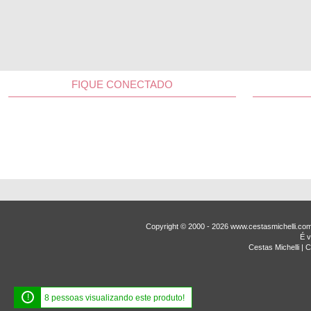
FIQUE CONECTADO
Copyright © 2000 - ­2026 www.cestasmichelli.c
É v
Cestas Michelli |
!
8 pessoas visualizando este produto!