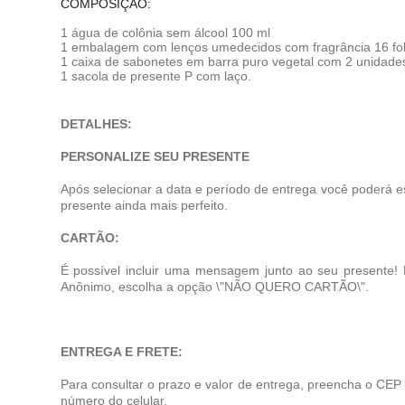
COMPOSIÇÃO:
1 água de colônia sem álcool 100 ml
1 embalagem com lenços umedecidos com fragrância 16 fo
1 caixa de sabonetes em barra puro vegetal com 2 unidad
1 sacola de presente P com laço.
DETALHES:
PERSONALIZE SEU PRESENTE
Após selecionar a data e período de entrega você poderá e
presente ainda mais perfeito.
CARTÃO:
É possível incluir uma mensagem junto ao seu presente!
Anônimo, escolha a opção \"NÃO QUERO CARTÃO\".
ENTREGA E FRETE:
Para consultar o prazo e valor de entrega, preencha o CEP
número do celular.