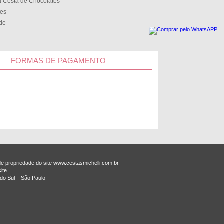
 Cesta de Chocolates
tes
ede
FORMAS DE PAGAMENTO
 propriedade do site www.cestasmichelli.com.br
ite.
do Sul – São Paulo