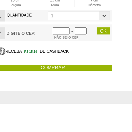
15 cm
25 cm
7 cm
Largura
Altura
Diâmetro
1
QUANTIDADE
−
2
DIGITE O CEP:
NÃO SEI O CEP
RECEBA
DE CASHBACK
R$ 15,19