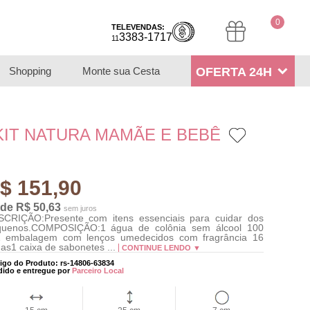
0
TELEVENDAS:
3383-1717
11
Shopping
Monte sua Cesta
OFERTA 24H
KIT NATURA MAMÃE E BEBÊ
$ 151,90
 de R$ 50,63
sem juros
CRIÇÃO:Presente com itens essenciais para cuidar dos
quenos.COMPOSIÇÃO:1 água de colônia sem álcool 100
1 embalagem com lenços umedecidos com fragrância 16
has1 caixa de sabonetes ...
CONTINUE LENDO ▼
igo do Produto: rs-14806-63834
dido e entregue por
Parceiro Local