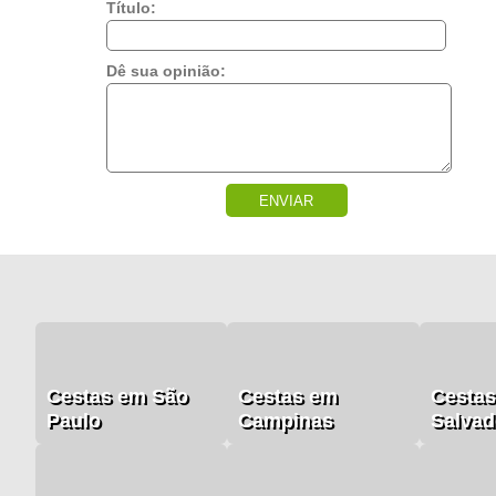
Título:
Dê sua opinião:
ENVIAR
Cestas em São
Cestas em
Cesta
Paulo
Campinas
Salvad