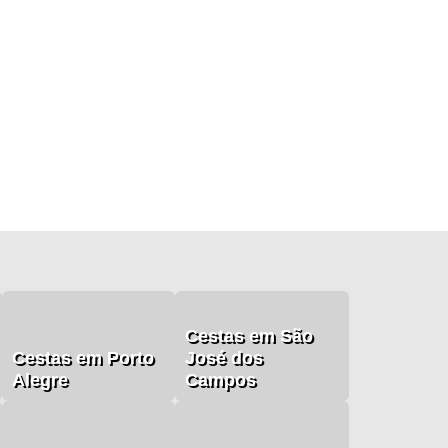
Cestas em São
Cestas em Porto
José dos
Alegre
Campos