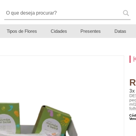
Tipos de Flores
Cidades
Presentes
Datas
R
3x
DES
pe
ml
fol
Cód
Ven