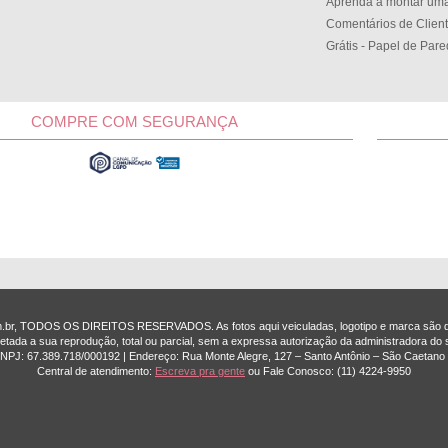
Aprenda a montar uma
Comentários de Clien
Grátis - Papel de Par
COMPRE COM SEGURANÇA
om.br, TODOS OS DIREITOS RESERVADOS. As fotos aqui veiculadas, logotipo e marca são de
etada a sua reprodução, total ou parcial, sem a expressa autorização da administradora do s
 CNPJ: 67.389.718/0001­92 | Endereço: Rua Monte Alegre, 127 – Santo Antônio – São Caetano 
Central de atendimento:
Escreva pra gente
ou Fale Conosco:
(11) 4224-9950