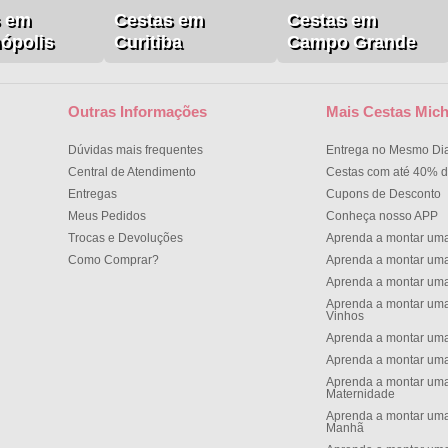
s em
Cestas em
Cestas em
nópolis
Curitiba
Campo Grande
Outras Informações
Mais Cestas Mich
Dúvidas mais frequentes
Entrega no Mesmo Di
Central de Atendimento
Cestas com até 40% d
Entregas
Cupons de Desconto
Meus Pedidos
Conheça nosso APP
Trocas e Devoluções
Aprenda a montar um
Como Comprar?
Aprenda a montar um
Aprenda a montar um
Aprenda a montar uma
Vinhos
Aprenda a montar uma
Aprenda a montar uma
Aprenda a montar uma
Maternidade
Aprenda a montar uma
Manh