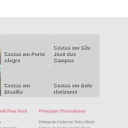
Cestas em São
Cestas em Porto
José dos
Alegre
Campos
Cestas em
Cestas em Belo
Brasília
Horizonte
elli Para Você
Principais Floriculturas
a
Entrega de Cestas em Todo o Brasil