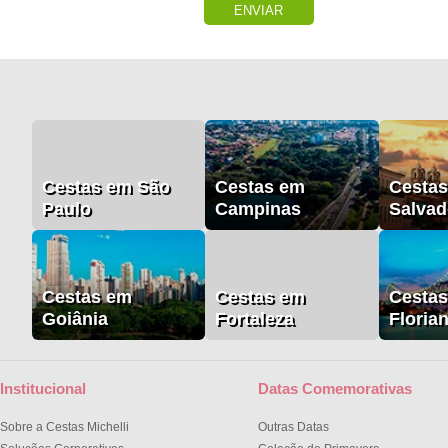
ENVIAR
Cestas em São
Cestas em
Cesta
Paulo
Campinas
Salvad
Cestas em
Cestas em
Cesta
Goiânia
Fortaleza
Floria
Institucional
Datas Comemorativas
Sobre a Cestas Michelli
Outras Datas