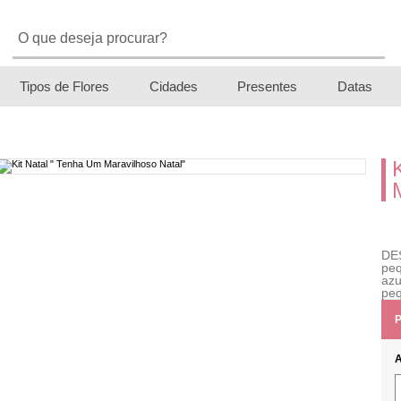
Tipos de Flores
Cidades
Presentes
Datas
DE
peq
azu
peq
P
A