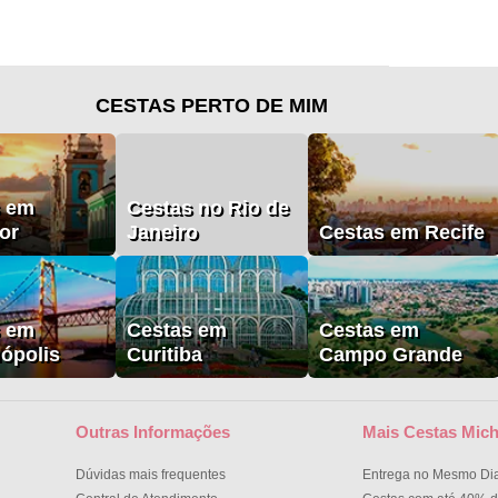
CESTAS PERTO DE MIM
s em
Cestas no Rio de
or
Janeiro
Cestas em Recife
s em
Cestas em
Cestas em
nópolis
Curitiba
Campo Grande
Outras Informações
Mais Cestas Mich
Dúvidas mais frequentes
Entrega no Mesmo Di