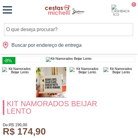
Monte
0
Cidades
Presentes
Datas
Shopping
sua
Cesta
Buscar por endereço de entrega
-8%
KIT NAMORADOS BEIJAR
LENTO
De:R$ 190,00
R$ 174,90