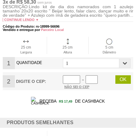
3x de R$ 58,30
sem juros
DESCRIÇÃO:Lindo kit de dia dos namorados com 1 azulejo
tamanho 20x20 escrito " Beijar lento, falar claro, dançar muito e rir
de verdade" + Azulejo com ímã de geladeira escrito "quero partilh...
CONTINUE LENDO ▼
Código do Produto: rs-18999-56696
Vendido e entregue por
Parceiro Local
25 cm
25 cm
5 cm
Largura
Altura
Diâmetro
1
QUANTIDADE
2
−
DIGITE O CEP:
NÃO SEI O CEP
RECEBA
DE CASHBACK
R$ 17,49
PRODUTOS SEMELHANTES