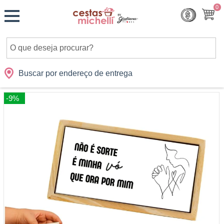
Monte
0
Cidades
Presentes
Datas
Shopping
sua
Cesta
Buscar por endereço de entrega
-9%