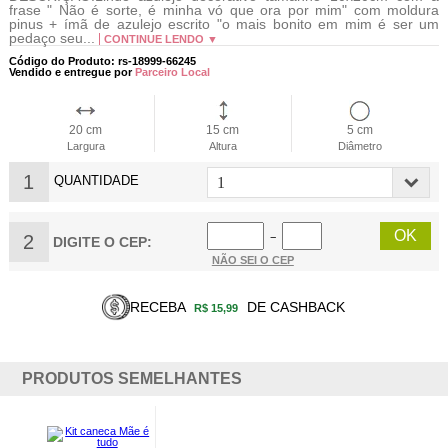
frase " Não é sorte, é minha vó que ora por mim" com moldura
pinus + ímã de azulejo escrito "o mais bonito em mim é ser um
pedaço seu...
CONTINUE LENDO ▼
Código do Produto: rs-18999-66245
Vendido e entregue por
Parceiro Local
20 cm
15 cm
5 cm
Largura
Altura
Diâmetro
1
QUANTIDADE
2
−
DIGITE O CEP:
NÃO SEI O CEP
RECEBA
DE CASHBACK
R$ 15,99
PRODUTOS SEMELHANTES