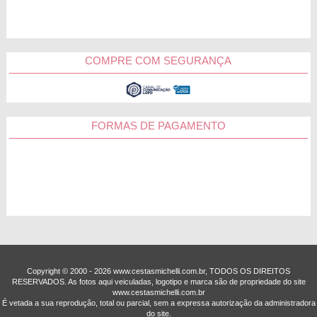
COMPRE COM SEGURANÇA
FORMAS DE PAGAMENTO
Copyright © 2000 - ­2026 www.cestasmichelli.com.br, TODOS OS DIREITOS
RESERVADOS. As fotos aqui veiculadas, logotipo e marca são de propriedade do site
www.cestasmichelli.com.br
É vetada a sua reprodução, total ou parcial, sem a expressa autorização da administradora
do site.