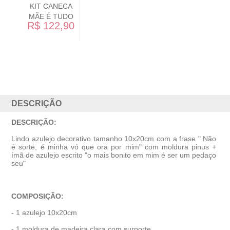
KIT AMOR DE
MÃE
R$ 122,90
DESCRIÇÃO
DESCRIÇÃO:
Lindo azulejo decorativo tamanho 10x20cm com a frase " Não
é sorte, é minha vó que ora por mim" com moldura pinus +
ímã de azulejo escrito "o mais bonito em mim é ser um pedaço
seu"
COMPOSIÇÃO:
- 1 azulejo 10x20cm
- 1 moldura de madeira clara com surporte