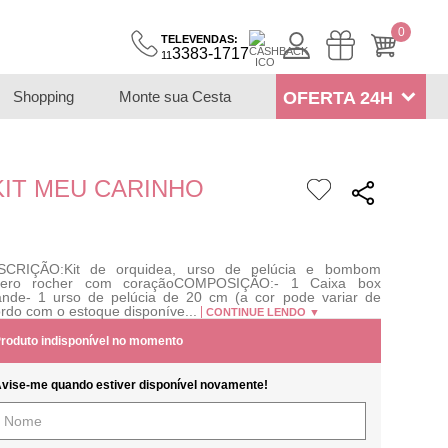
0
TELEVENDAS:
3383-1717
11
Shopping
Monte sua Cesta
OFERTA 24H
KIT MEU CARINHO
SCRIÇÃO:Kit de orquidea, urso de pelúcia e bombom
rrero rocher com coraçãoCOMPOSIÇÃO:- 1 Caixa box
nde- 1 urso de pelúcia de 20 cm (a cor pode variar de
rdo com o estoque disponíve...
CONTINUE LENDO ▼
roduto indisponível no momento
vise-me quando estiver disponível novamente!