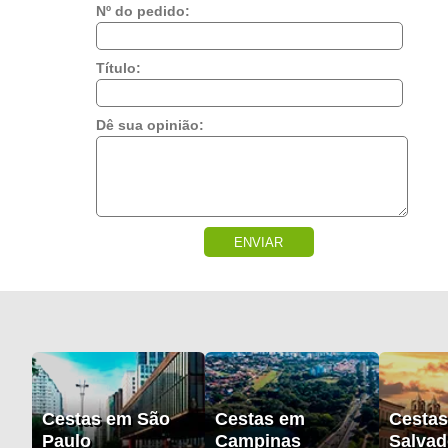
Nº do pedido:
Título:
Dê sua opinião:
ENVIAR
Cestas em São
Cestas em
Cesta
Paulo
Campinas
Salvad