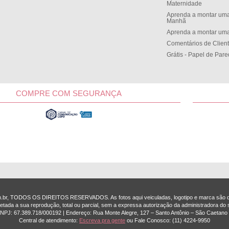
Maternidade
Aprenda a montar uma
Manh
Aprenda a montar uma
Comentários de Clien
Grátis - Papel de Par
COMPRE COM SEGURANÇA
om.br, TODOS OS DIREITOS RESERVADOS. As fotos aqui veiculadas, logotipo e marca são de
etada a sua reprodução, total ou parcial, sem a expressa autorização da administradora do s
 CNPJ: 67.389.718/0001­92 | Endereço: Rua Monte Alegre, 127 – Santo Antônio – São Caetano 
Central de atendimento:
Escreva pra gente
ou Fale Conosco:
(11) 4224-9950