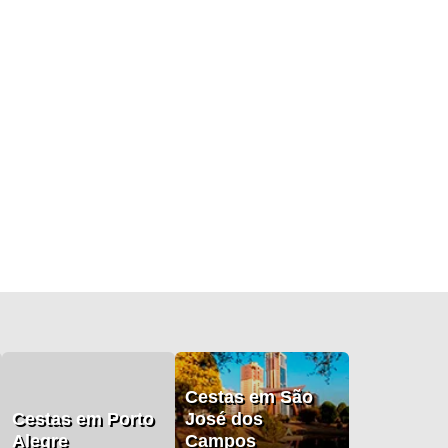
Cestas em São
Cestas em Porto
José dos
Alegre
Campos