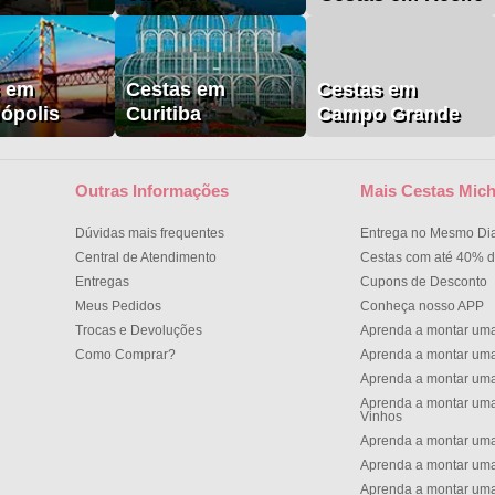
s em
Cestas em
Cestas em
nópolis
Curitiba
Campo Grande
Outras Informações
Mais Cestas Mich
Dúvidas mais frequentes
Entrega no Mesmo Di
Central de Atendimento
Cestas com até 40% d
Entregas
Cupons de Desconto
Meus Pedidos
Conheça nosso APP
Trocas e Devoluções
Aprenda a montar um
Como Comprar?
Aprenda a montar um
Aprenda a montar um
Aprenda a montar uma
Vinhos
Aprenda a montar uma
Aprenda a montar uma
Aprenda a montar uma