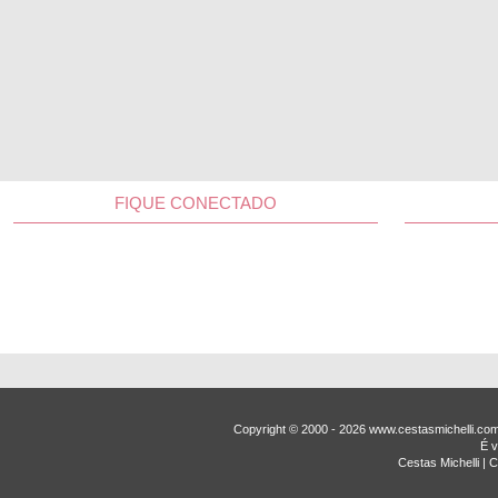
FIQUE CONECTADO
Copyright © 2000 - ­2026 www.cestasmichelli.c
É v
Cestas Michelli |