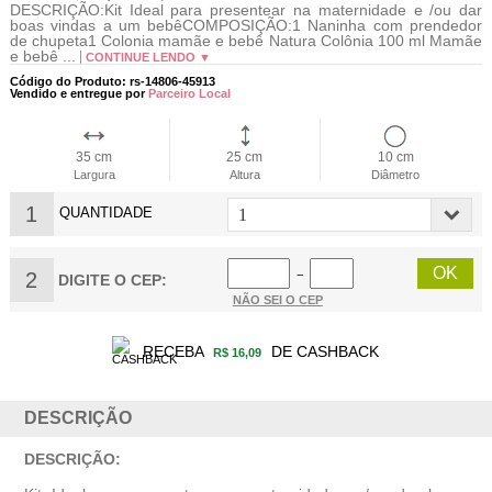
DESCRIÇÃO:Kit Ideal para presentear na maternidade e /ou dar
boas vindas a um bebêCOMPOSIÇÃO:1 Naninha com prendedor
de chupeta1 Colonia mamãe e bebê Natura Colônia 100 ml Mamãe
e bebê ...
CONTINUE LENDO ▼
Código do Produto: rs-14806-45913
Vendido e entregue por
Parceiro Local
35 cm
25 cm
10 cm
Largura
Altura
Diâmetro
1
QUANTIDADE
2
−
DIGITE O CEP:
NÃO SEI O CEP
RECEBA
DE CASHBACK
R$ 16,09
DESCRIÇÃO
DESCRIÇÃO: