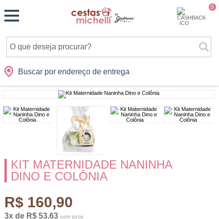
Monte
0
Cidades
Presentes
Datas
Shopping
sua
Cesta
Buscar por endereço de entrega
KIT MATERNIDADE NANINHA
DINO E COLÔNIA
R$ 160,90
3x de R$ 53,63
sem juros