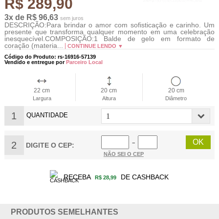
R$ 289,90
3x de R$ 96,63
sem juros
DESCRIÇÃO:Para brindar o amor com sofisticação e carinho. Um
presente que transforma qualquer momento em uma celebração
inesquecível.COMPOSIÇÃO:1 Balde de gelo em formato de
coração (materia...
CONTINUE LENDO ▼
Código do Produto: rs-16916-57139
Vendido e entregue por
Parceiro Local
22 cm
20 cm
20 cm
Largura
Altura
Diâmetro
1
QUANTIDADE
2
−
DIGITE O CEP:
NÃO SEI O CEP
RECEBA
DE CASHBACK
R$ 28,99
PRODUTOS SEMELHANTES