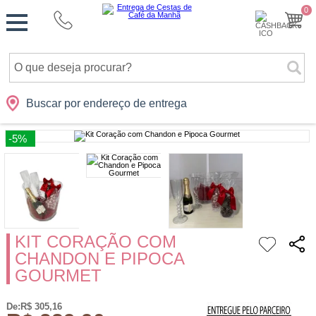
Monte
0
Cidades
Presentes
Datas
Shopping
sua
Cesta
Buscar por endereço de entrega
-5%
KIT CORAÇÃO COM
CHANDON E PIPOCA
GOURMET
De:R$ 305,16