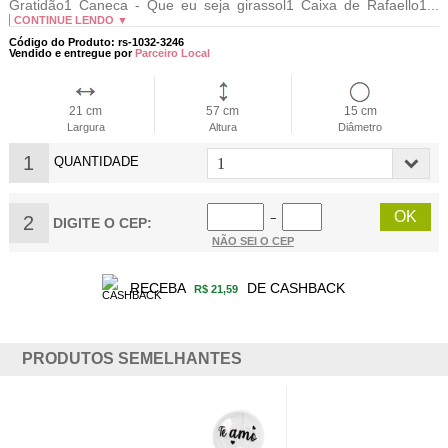
Gratidão1 Caneca - Que eu seja girassol1 Caixa de Rafaello1...
CONTINUE LENDO ▼
Código do Produto: rs-1032-3246
Vendido e entregue por
Parceiro Local
21 cm
57 cm
15 cm
Largura
Altura
Diâmetro
1
QUANTIDADE
2
−
DIGITE O CEP:
NÃO SEI O CEP
RECEBA
DE CASHBACK
R$ 21,59
PRODUTOS SEMELHANTES