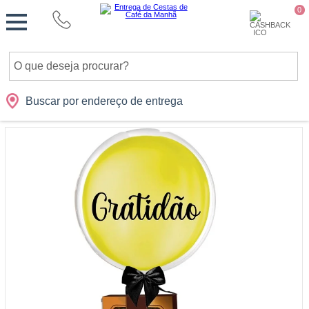
Monte
0
Cidades
Presentes
Datas
Shopping
sua
Cesta
Buscar por endereço de entrega