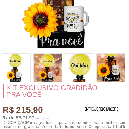
KIT EXCLUSIVO GRADIDÃO
PRA VOCÊ
R$ 215,90
3x de R$ 71,97
sem juros
DESCRIÇÃOPara agradecer , para surpreender nada melhor com
esse kit de gratidão só ele diz tudo por você !Composição:1 Balão