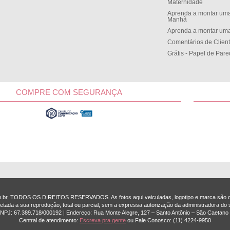
Maternidade
Aprenda a montar uma
Manh
Aprenda a montar uma
Comentários de Clien
Grátis - Papel de Par
COMPRE COM SEGURANÇA
om.br, TODOS OS DIREITOS RESERVADOS. As fotos aqui veiculadas, logotipo e marca são de
etada a sua reprodução, total ou parcial, sem a expressa autorização da administradora do s
 CNPJ: 67.389.718/0001­92 | Endereço: Rua Monte Alegre, 127 – Santo Antônio – São Caetano 
Central de atendimento:
Escreva pra gente
ou Fale Conosco:
(11) 4224-9950