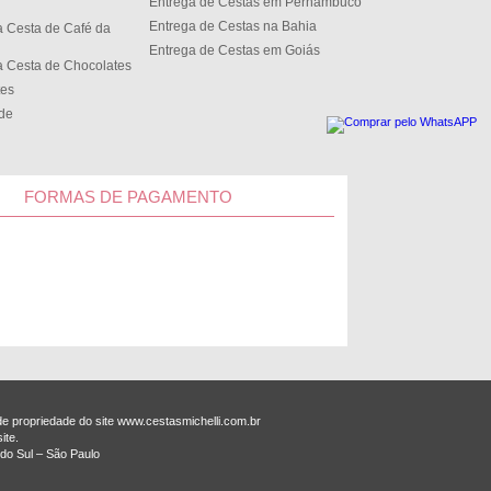
Entrega de Cestas em Pernambuco
Entrega de Cestas na Bahia
 Cesta de Café da
Entrega de Cestas em Goiás
 Cesta de Chocolates
tes
ede
FORMAS DE PAGAMENTO
 propriedade do site www.cestasmichelli.com.br
ite.
do Sul – São Paulo