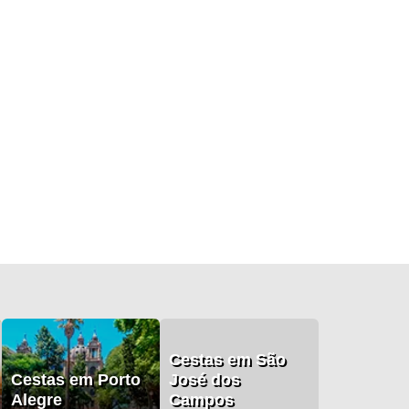
Cestas em São
Cestas em Porto
José dos
Alegre
Campos