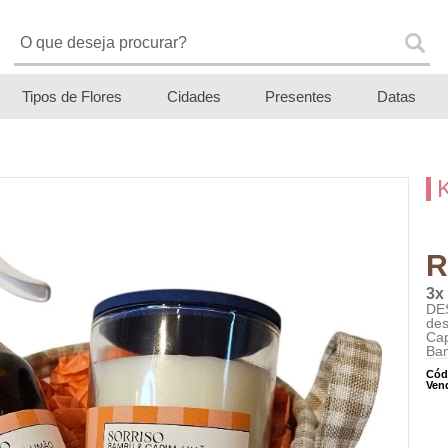
Tipos de Flores
Cidades
Presentes
Datas
R
3x
DE
des
Cap
Bam
Cód
Ven