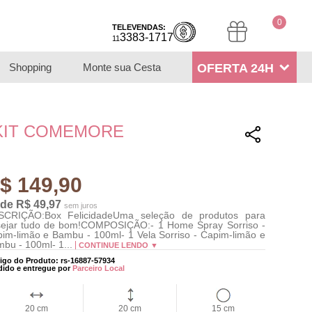
0
TELEVENDAS:
3383-1717
11
Shopping
Monte sua Cesta
OFERTA 24H
KIT COMEMORE
$ 149,90
 de R$ 49,97
sem juros
SCRIÇÃO:Box FelicidadeUma seleção de produtos para
ejar tudo de bom!COMPOSIÇÃO:- 1 Home Spray Sorriso -
im-limão e Bambu - 100ml- 1 Vela Sorriso - Capim-limão e
bu - 100ml- 1...
CONTINUE LENDO ▼
igo do Produto: rs-16887-57934
dido e entregue por
Parceiro Local
20 cm
20 cm
15 cm