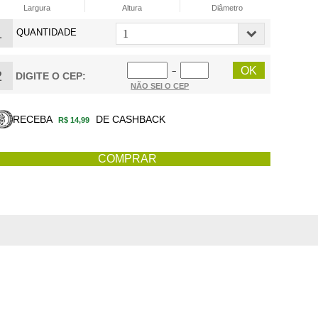
Largura
Altura
Diâmetro
1
QUANTIDADE
−
2
DIGITE O CEP:
NÃO SEI O CEP
RECEBA
DE CASHBACK
R$ 14,99