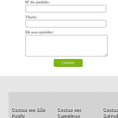
Nº do pedido:
Título:
Dê sua opinião:
ENVIAR
Cestas em São
Cestas em
Cesta
Paulo
Campinas
Salvad