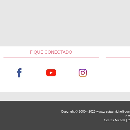
FIQUE CONECTADO
Copyright © 2000 - ­2026 www.cestasmichelli.c
É v
Cestas Michelli |