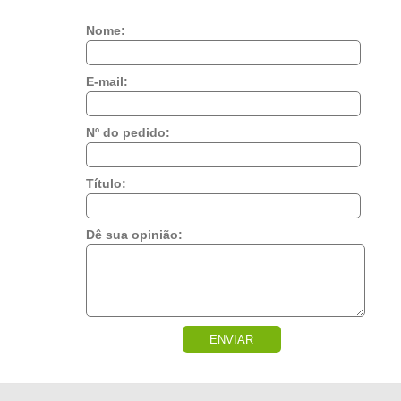
Nome:
E-mail:
Nº do pedido:
Título:
Dê sua opinião:
ENVIAR