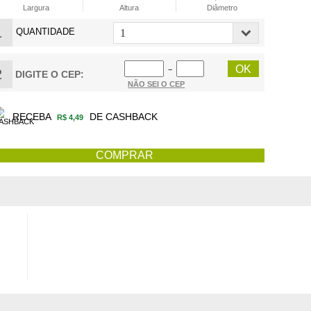
Largura
Altura
Diâmetro
1
QUANTIDADE
−
2
DIGITE O CEP:
NÃO SEI O CEP
RECEBA
DE CASHBACK
R$ 4,49