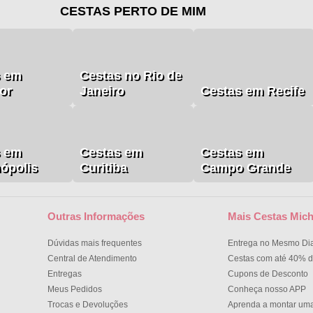
CESTAS PERTO DE MIM
s em
Cestas no Rio de
or
Janeiro
Cestas em Recife
s em
Cestas em
Cestas em
nópolis
Curitiba
Campo Grande
Outras Informações
Mais Cestas Mich
Dúvidas mais frequentes
Entrega no Mesmo Di
Central de Atendimento
Cestas com até 40% d
Entregas
Cupons de Desconto
Meus Pedidos
Conheça nosso APP
Trocas e Devoluções
Aprenda a montar um