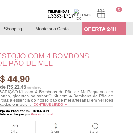
0
TELEVENDAS:
3383-1717
11
Shopping
Monte sua Cesta
OFERTA 24H
ESTOJO COM 4 BOMBONS
DE PÃO DE MEL
$ 44,90
 de R$ 22,45
sem juros
SCRIÇÃO:Kit com 4 Bombons de Pão de MelPequenos no
anho, gigantes no sabor.O Kit com 4 Bombons de Pão de
 traz a essência do nosso pão de mel artesanal em versões
icadas e irresis...
CONTINUE LENDO ▼
igo do Produto: rs-19180-63479
dido e entregue por
Parceiro Local
14 cm
2 cm
3,5 cm