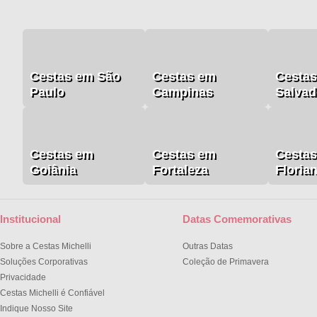
Cestas em São
Cestas em
Cesta
Paulo
Campinas
Salvad
Cestas em
Cestas em
Cesta
Goiânia
Fortaleza
Floria
Institucional
Datas Comemorativas
Sobre a Cestas Michelli
Outras Datas
Soluções Corporativas
Coleção de Primavera
Privacidade
Cestas Michelli é Confiável
Indique Nosso Site