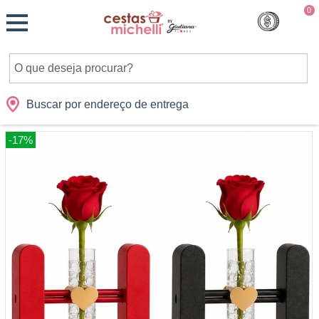
Monte
0
Cidades
Presentes
Datas
Shopping
sua
Cesta
Buscar por endereço de entrega
-17%