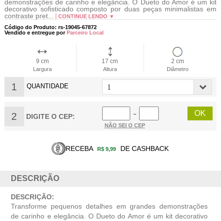
demonstrações de carinho e elegância. O Dueto do Amor é um kit
decorativo sofisticado composto por duas peças minimalistas em
contraste pret...
CONTINUE LENDO ▼
Código do Produto: rs-19045-67872
Vendido e entregue por
Parceiro Local
9 cm
17 cm
2 cm
Largura
Altura
Diâmetro
1
QUANTIDADE
2
−
DIGITE O CEP:
NÃO SEI O CEP
RECEBA
DE CASHBACK
R$ 9,99
DESCRIÇÃO
DESCRIÇÃO:
Transforme pequenos detalhes em grandes demonstrações
de carinho e elegância. O Dueto do Amor é um kit decorativo