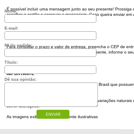
É possível incluir uma mensagem junto ao seu presente! Prossiga
Nome:
escolher o cartão e escrever a mensagem. Caso queira enviar 
E-mail:
ENTREGA E FRETE:
Nº do pedido:
Para consultar o prazo e valor de entrega, preencha o CEP de entr
Caso queira acompanhar a entrega do seu presente, informe o seu
Título:
IMPORTANTE
Dê sua opinião:
Nós trabalhamos com lojas parceiras por todo o Brasil que possue
qualidade exigida.
Porém, devido às características de cada local, variações naturais 
sofrer alterações.
ENVIAR
As imagens exibidas são meramente ilustrativas