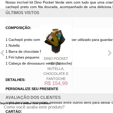
Nosso incrível kit Dino Pocket Verde vem com tudo que uma cria
cachepô preto com fita dourada, acompanhado de uma deliciosa N
doce Fini tubes pequeno e um fantoche interativo de cabeça d
ÚLTIMOS VISTOS
diversão sem fim!
COMPOSIÇÃO:
1 Cachepô preto com fita dourada (pode ser utilizado para guardar 
1 Nutella
1 Barra de chocolate Nestlé
1 Fini tubes pequeno
DINO POCKET
1 Cabeça de dinossauro verde (fantoche)
VERDE -
NUTELLA,
CHOCOLATE E
FANTOCHE
DETALHES:
R$ 154,99
PERSONALIZE SEU PRESENTE
AVALIAÇÃO DOS CLIENTES
Após selecionar a data e período de entrega você poderá escolhe
como pelúcias, chocolates, bebidas entre outros itens para deixar 
Seja o primeiro a avaliar esse produto.
Como você avalia este produto?
CARTÃO: