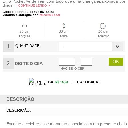
Dino Pocket Verde vem com tudo que uma criança apaixonada por
dinos...
CONTINUE LENDO ▼
Código do Produto: rs-4157-62154
Vendido e entregue por
Parceiro Local
20 cm
30 cm
20 cm
Largura
Altura
Diâmetro
1
QUANTIDADE
2
−
DIGITE O CEP:
NÃO SEI O CEP
RECEBA
DE CASHBACK
R$ 15,50
DESCRIÇÃO
DESCRIÇÃO:
Encante e celebre esse momento especial com um presente cheio 