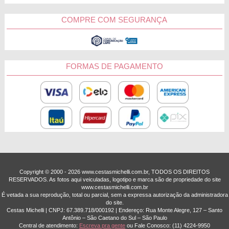
COMPRE COM SEGURANÇA
FORMAS DE PAGAMENTO
Copyright © 2000 - ­2026 www.cestasmichelli.com.br, TODOS OS DIREITOS
RESERVADOS. As fotos aqui veiculadas, logotipo e marca são de propriedade do site
www.cestasmichelli.com.br
É vetada a sua reprodução, total ou parcial, sem a expressa autorização da administradora
do site.
Cestas Michelli | CNPJ: 67.389.718/0001­92 | Endereço: Rua Monte Alegre, 127 – Santo
Antônio – São Caetano do Sul – São Paulo
Central de atendimento:
Escreva pra gente
ou Fale Conosco:
(11) 4224-9950