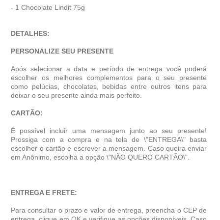
- 1 Chocolate Lindit 75g
DETALHES:
PERSONALIZE SEU PRESENTE
Após selecionar a data e período de entrega você poder
escolher os melhores complementos para o seu presente
como pelúcias, chocolates, bebidas entre outros itens para
deixar o seu presente ainda mais perfeito.
CARTÃO:
É possível incluir uma mensagem junto ao seu presente!
Prossiga com a compra e na tela de \"ENTREGA\" basta
escolher o cartão e escrever a mensagem. Caso queira enviar
em Anônimo, escolha a opção \"NÃO QUERO CARTÃO\".
ENTREGA E FRETE:
Para consultar o prazo e valor de entrega, preencha o CEP de
entrega, clique em OK e verifique as opções disponíveis. Caso