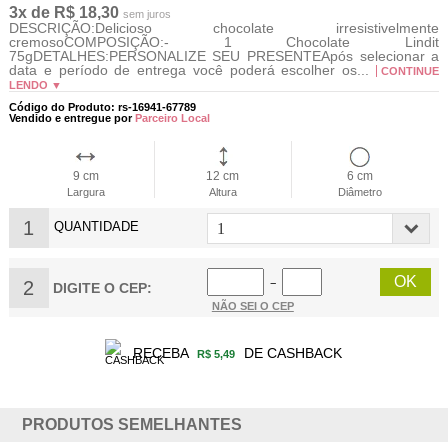
3x de R$ 18,30
sem juros
DESCRIÇÃO:Delicioso chocolate irresistivelmente
cremosoCOMPOSIÇÃO:- 1 Chocolate Lindit
75gDETALHES:PERSONALIZE SEU PRESENTEApós selecionar a
data e período de entrega você poderá escolher os...
CONTINUE
LENDO ▼
Código do Produto: rs-16941-67789
Vendido e entregue por
Parceiro Local
9 cm
12 cm
6 cm
Largura
Altura
Diâmetro
1
QUANTIDADE
2
−
DIGITE O CEP:
NÃO SEI O CEP
RECEBA
DE CASHBACK
R$ 5,49
PRODUTOS SEMELHANTES