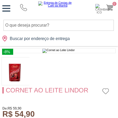
Monte
0
Cidades
Presentes
Datas
Shopping
sua
Cesta
Buscar por endereço de entrega
-8%
CORNET AO LEITE LINDOR
De:R$ 59,90
R$ 54,90