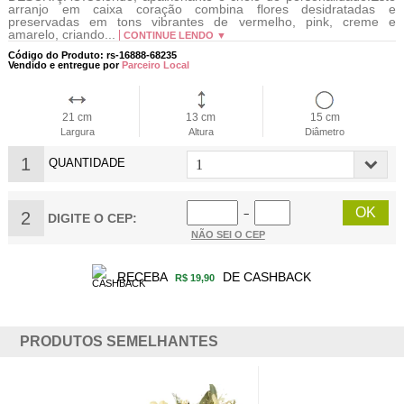
arranjo em caixa coração combina flores desidratadas e
preservadas em tons vibrantes de vermelho, pink, creme e
amarelo, criando...
CONTINUE LENDO ▼
Código do Produto: rs-16888-68235
Vendido e entregue por
Parceiro Local
21 cm
13 cm
15 cm
Largura
Altura
Diâmetro
1
QUANTIDADE
2
−
DIGITE O CEP:
NÃO SEI O CEP
RECEBA
DE CASHBACK
R$ 19,90
PRODUTOS SEMELHANTES