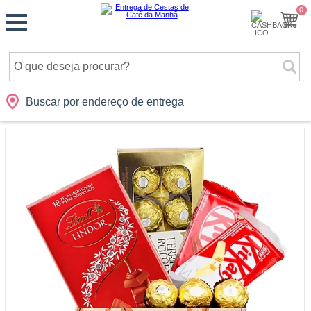
Monte
0
Cidades
Presentes
Datas
Shopping
sua
Cesta
Buscar por endereço de entrega