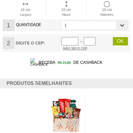
16 cm
10 cm
16 cm
Largura
Altura
Diâmetro
1
QUANTIDADE
2
−
DIGITE O CEP:
NÃO SEI O CEP
RECEBA
DE CASHBACK
R$ 23,89
PRODUTOS SEMELHANTES