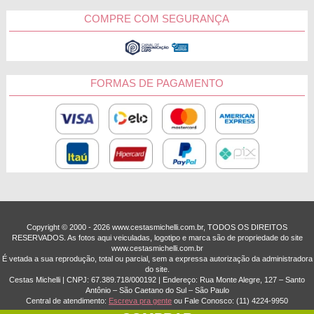
COMPRE COM SEGURANÇA
FORMAS DE PAGAMENTO
Copyright © 2000 - ­2026 www.cestasmichelli.com.br, TODOS OS DIREITOS
RESERVADOS. As fotos aqui veiculadas, logotipo e marca são de propriedade do site
www.cestasmichelli.com.br
É vetada a sua reprodução, total ou parcial, sem a expressa autorização da administradora
do site.
Cestas Michelli | CNPJ: 67.389.718/0001­92 | Endereço: Rua Monte Alegre, 127 – Santo
Antônio – São Caetano do Sul – São Paulo
Central de atendimento:
Escreva pra gente
ou Fale Conosco:
(11) 4224-9950