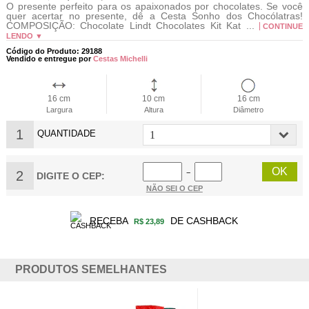
O presente perfeito para os apaixonados por chocolates. Se você
quer acertar no presente, dê a Cesta Sonho dos Chocólatras!
COMPOSIÇÃO: Chocolate Lindt Chocolates Kit Kat ...
CONTINUE
LENDO ▼
Código do Produto: 29188
Vendido e entregue por
Cestas Michelli
16 cm
10 cm
16 cm
Largura
Altura
Diâmetro
1
QUANTIDADE
2
−
DIGITE O CEP:
NÃO SEI O CEP
RECEBA
DE CASHBACK
R$ 23,89
PRODUTOS SEMELHANTES