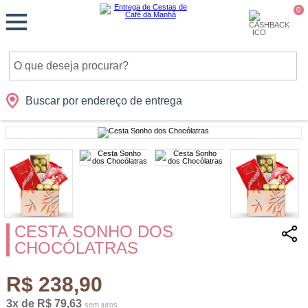
Monte
0
Cidades
Presentes
Datas
Shopping
sua
Cesta
Buscar por endereço de entrega
CESTA SONHO DOS
CHOCÓLATRAS
R$ 238,90
3x de R$ 79,63
sem juros