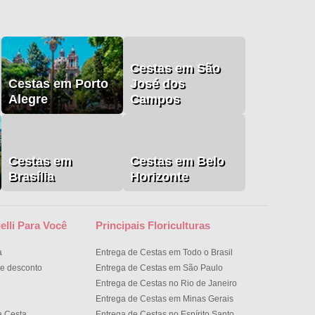
Cestas em São
Cestas em Porto
José dos
Alegre
Campos
Cestas em
Cestas em Belo
Brasília
Horizonte
elli Para Você
Principais Floriculturas
a
Entrega de Cestas em Todo o Brasil
e desconto
Entrega de Cestas em São Paulo
Entrega de Cestas no Rio de Janeiro
Entrega de Cestas em Minas Gerais
a Cesta
Entrega de Cestas no Espírito Santo