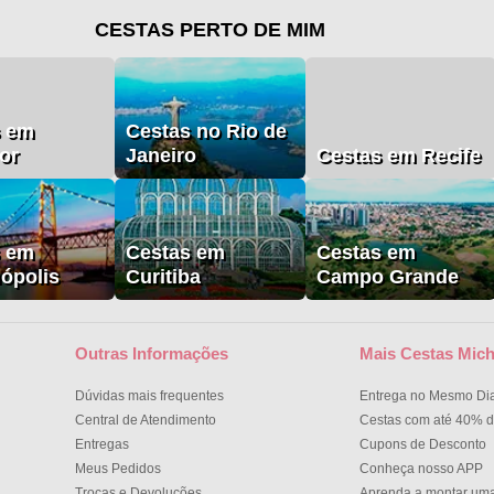
CESTAS PERTO DE MIM
s em
Cestas no Rio de
or
Janeiro
Cestas em Recife
s em
Cestas em
Cestas em
nópolis
Curitiba
Campo Grande
Outras Informações
Mais Cestas Mich
Dúvidas mais frequentes
Entrega no Mesmo Di
Central de Atendimento
Cestas com até 40% d
Entregas
Cupons de Desconto
Meus Pedidos
Conheça nosso APP
Trocas e Devoluções
Aprenda a montar um