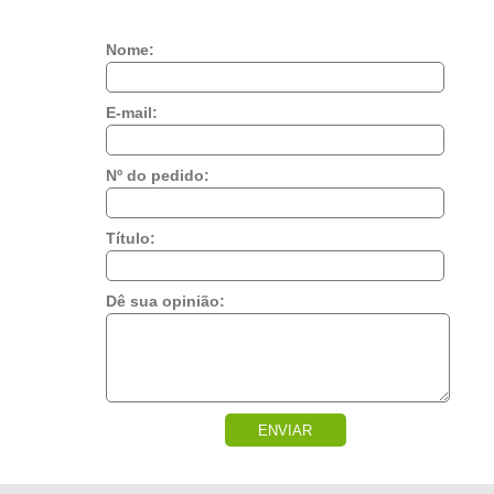
Nome:
E-mail:
Nº do pedido:
Título:
Dê sua opinião:
ENVIAR