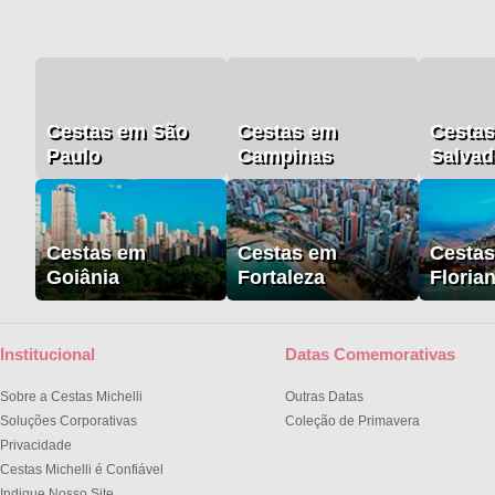
Cestas em São
Cestas em
Cesta
Paulo
Campinas
Salvad
Cestas em
Cestas em
Cesta
Goiânia
Fortaleza
Floria
Institucional
Datas Comemorativas
Sobre a Cestas Michelli
Outras Datas
Soluções Corporativas
Coleção de Primavera
Privacidade
Cestas Michelli é Confiável
Indique Nosso Site