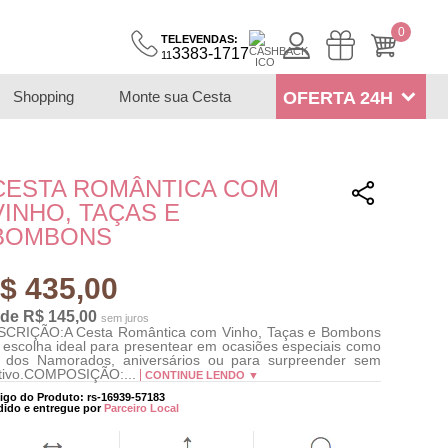
0
TELEVENDAS:
3383-1717
11
Shopping
Monte sua Cesta
OFERTA 24H
CESTA ROMÂNTICA COM
VINHO, TAÇAS E
BOMBONS
$ 435,00
 de R$ 145,00
sem juros
CRIÇÃO:A Cesta Romântica com Vinho, Taças e Bombons
 escolha ideal para presentear em ocasiões especiais como
 dos Namorados, aniversários ou para surpreender sem
tivo.COMPOSIÇÃO:...
CONTINUE LENDO ▼
igo do Produto: rs-16939-57183
dido e entregue por
Parceiro Local