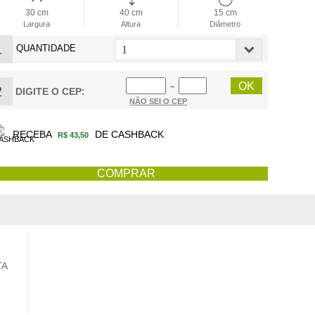
30 cm
40 cm
15 cm
Largura
Altura
Diâmetro
1
QUANTIDADE
−
2
DIGITE O CEP:
NÃO SEI O CEP
RECEBA
DE CASHBACK
R$ 43,50
TA