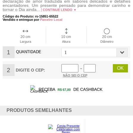
declaração de amor traduzida em sabores delicados e detalhes
encantadores. Um presente pensado para demonstrar carinho e
tornar o Dia ainda...
CONTINUE LENDO ▼
Código do Produto: rs-15851-65522
Vendido e entregue por
Parceiro Local
20 cm
10 cm
20 cm
Largura
Altura
Diâmetro
1
QUANTIDADE
2
−
DIGITE O CEP:
NÃO SEI O CEP
RECEBA
DE CASHBACK
R$ 67,00
PRODUTOS SEMELHANTES