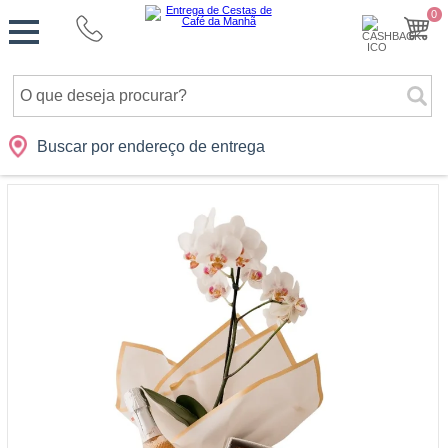
Monte
0
Cidades
Presentes
Datas
Shopping
sua
Cesta
Buscar por endereço de entrega