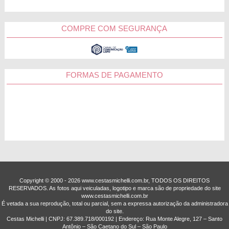
COMPRE COM SEGURANÇA
FORMAS DE PAGAMENTO
Copyright © 2000 - ­2026 www.cestasmichelli.com.br, TODOS OS DIREITOS
RESERVADOS. As fotos aqui veiculadas, logotipo e marca são de propriedade do site
www.cestasmichelli.com.br
É vetada a sua reprodução, total ou parcial, sem a expressa autorização da administradora
do site.
Cestas Michelli | CNPJ: 67.389.718/0001­92 | Endereço: Rua Monte Alegre, 127 – Santo
Antônio – São Caetano do Sul – São Paulo