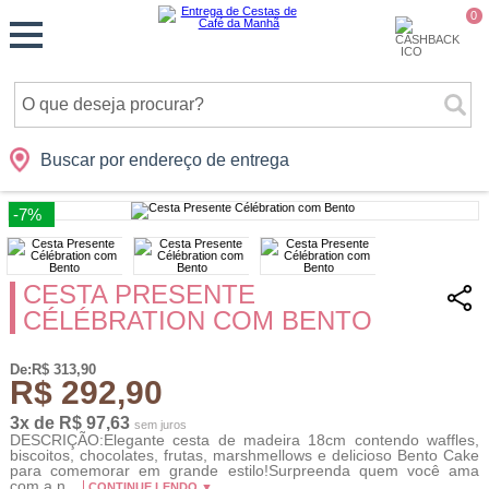
Monte
0
Cidades
Presentes
Datas
Shopping
sua
Cesta
Buscar por endereço de entrega
-7%
CESTA PRESENTE
CÉLÉBRATION COM BENTO
De:R$ 313,90
R$ 292,90
3x de R$ 97,63
sem juros
DESCRIÇÃO:Elegante cesta de madeira 18cm contendo waffles,
biscoitos, chocolates, frutas, marshmellows e delicioso Bento Cake
para comemorar em grande estilo!Surpreenda quem você ama
com a n...
CONTINUE LENDO ▼