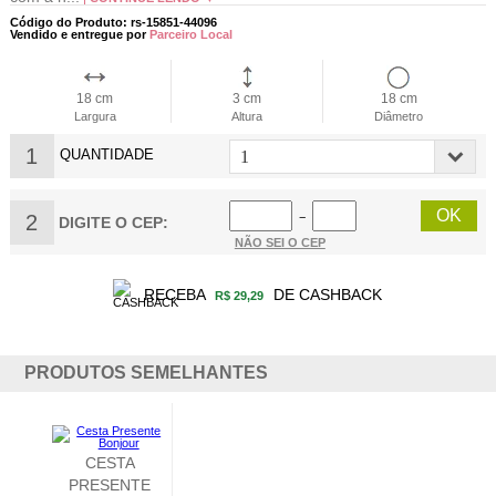
Código do Produto: rs-15851-44096
Vendido e entregue por
Parceiro Local
18 cm
3 cm
18 cm
Largura
Altura
Diâmetro
1
QUANTIDADE
2
−
DIGITE O CEP:
NÃO SEI O CEP
RECEBA
DE CASHBACK
R$ 29,29
PRODUTOS SEMELHANTES
CESTA
PRESENTE