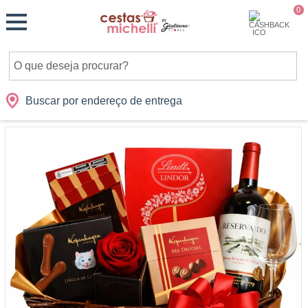
Monte
0
Cidades
Presentes
Datas
Shopping
sua
Cesta
Buscar por endereço de entrega