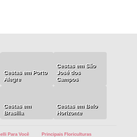
Cestas em São
Cestas em Porto
José dos
Alegre
Campos
Cestas em
Cestas em Belo
Brasília
Horizonte
elli Para Você
Principais Floriculturas