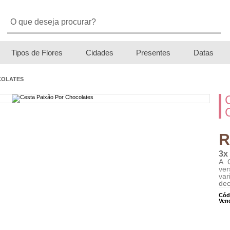
Tipos de Flores
Cidades
Presentes
Datas
COLATES
R
3x
A 
ver
va
dec
Cód
Ven