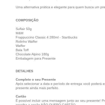
Uma alternativa prática e elegante para quem busca um pr
COMPOSIÇÃO
Suflair 50g
M&M
Frappuccino Classic 4 280ml - Startbucks
Rolinho Waffer
Waffer
Bala Toff
Chocolate Alpino 180g
Embalagem para Presente
DETALHES
Complete o seu Presente
Após selecionar a data e período de entrega você poderá e
presente ainda mais perfeito.
Cartão
É possível incluir uma mensagem junto ao seu presente! 
escolha a opção NÃO QUERO CARTÃO.