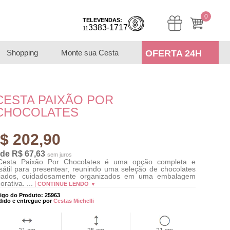
0
TELEVENDAS:
3383-1717
11
Shopping
Monte sua Cesta
OFERTA 24H
CESTA PAIXÃO POR
CHOCOLATES
$ 202,90
 de R$ 67,63
sem juros
Cesta Paixão Por Chocolates é uma opção completa e
sátil para presentear, reunindo uma seleção de chocolates
riados, cuidadosamente organizados em uma embalagem
orativa. ...
CONTINUE LENDO ▼
igo do Produto: 25963
dido e entregue por
Cestas Michelli