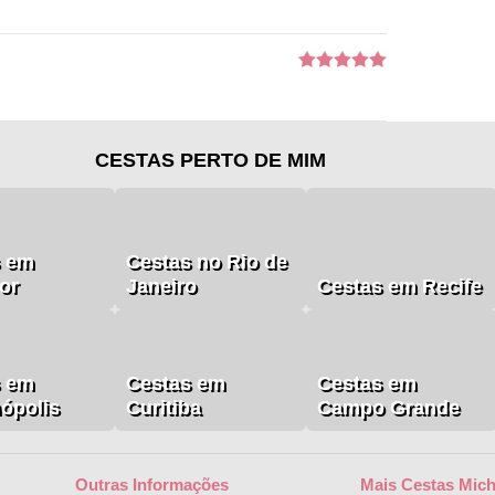
CESTAS PERTO DE MIM
s em
Cestas no Rio de
or
Janeiro
Cestas em Recife
s em
Cestas em
Cestas em
nópolis
Curitiba
Campo Grande
Outras Informações
Mais Cestas Mich