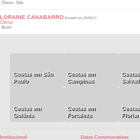
Ótimo. Site
LORAINE CANABARRO
Enviado em 26/05/17
Ótimo
Bom!
Cestas em São
Cestas em
Cesta
Paulo
Campinas
Salvad
Cestas em
Cestas em
Cesta
Goiânia
Fortaleza
Floria
Institucional
Datas Comemorativas