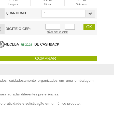
21 cm
35 cm
21 cm
Largura
Altura
Diâmetro
1
QUANTIDADE
−
2
DIGITE O CEP:
NÃO SEI O CEP
RECEBA
DE CASHBACK
R$ 20,29
ariados, cuidadosamente organizados em uma embalagem
ara agradar diferentes preferências.
 praticidade e sofisticação em um único produto.