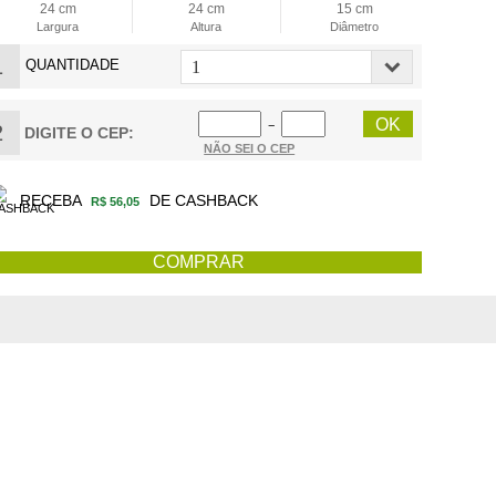
24 cm
24 cm
15 cm
Largura
Altura
Diâmetro
1
QUANTIDADE
−
2
DIGITE O CEP:
NÃO SEI O CEP
RECEBA
DE CASHBACK
R$ 56,05