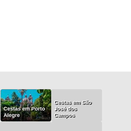
Cestas em São
Cestas em Porto
José dos
Alegre
Campos