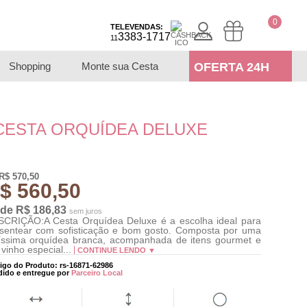
0
TELEVENDAS:
3383-1717
11
Shopping
Monte sua Cesta
OFERTA 24H
CESTA ORQUÍDEA DELUXE
R$ 570,50
$ 560,50
 de R$ 186,83
sem juros
CRIÇÃO:A Cesta Orquídea Deluxe é a escolha ideal para
sentear com sofisticação e bom gosto. Composta por uma
íssima orquídea branca, acompanhada de itens gourmet e
vinho especial...
CONTINUE LENDO ▼
igo do Produto: rs-16871-62986
dido e entregue por
Parceiro Local