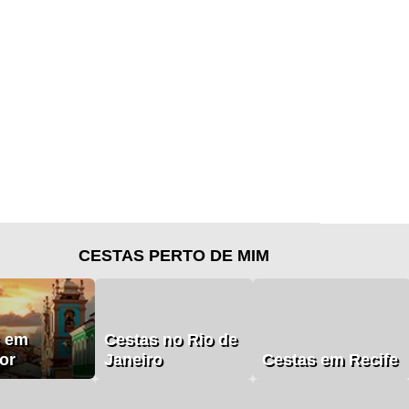
CESTAS PERTO DE MIM
s em
Cestas no Rio de
or
Janeiro
Cestas em Recife