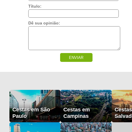
Título:
Dê sua opinião:
ENVIAR
Cestas em São
Cestas em
Cesta
Paulo
Campinas
Salvad