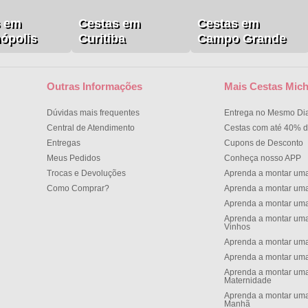
s em
Cestas em
Cestas em
nópolis
Curitiba
Campo Grande
Outras Informações
Mais Cestas Mich
Dúvidas mais frequentes
Entrega no Mesmo Di
Central de Atendimento
Cestas com até 40% d
Entregas
Cupons de Desconto
Meus Pedidos
Conheça nosso APP
Trocas e Devoluções
Aprenda a montar um
Como Comprar?
Aprenda a montar um
Aprenda a montar um
Aprenda a montar uma
Vinhos
Aprenda a montar uma
Aprenda a montar uma
Aprenda a montar uma
Maternidade
Aprenda a montar uma
Manh