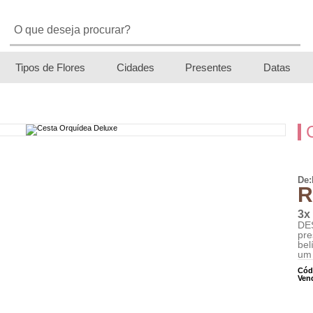
Tipos de Flores
Cidades
Presentes
Datas
De:
R
3x
DES
pre
bel
um 
Cód
Ven