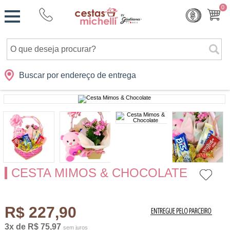
Monte
0
Cidades
Presentes
Datas
Shopping
sua
Cesta
Buscar por endereço de entrega
CESTA MIMOS & CHOCOLATE
R$ 227,90
3x de R$ 75,97
sem juros