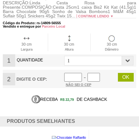
DESCRIÇÃO:Linda Cesta Rosa para
Presente.COMPOSIÇÃO:Cesta 25cm1 caixa Bis2 Kit Kat (41,5g)1
Barra Chocolate 90g5 Sonho de Valsa Bombons1 M&M 45g1
Suflair 50g1 Snickers 45g2 Twix 15...
CONTINUE LENDO ▼
Código do Produto: rs-14809-56555
Vendido e entregue por
Parceiro Local
30 cm
30 cm
30 cm
Largura
Altura
Diâmetro
1
QUANTIDADE
2
−
DIGITE O CEP:
NÃO SEI O CEP
RECEBA
DE CASHBACK
R$ 22,79
PRODUTOS SEMELHANTES