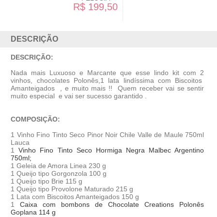
199,50
R$ 179,50
DESCRIÇÃO
DESCRIÇÃO:
Nada mais Luxuoso e Marcante que esse lindo kit com 2
vinhos, chocolates Polonês,1 lata lindíssima com Biscoitos
Amanteigados , e muito mais !! Quem receber vai se sentir
muito especial e vai ser sucesso garantido .
COMPOSIÇÃO:
1 Vinho Fino Tinto Seco Pinor Noir Chile Valle de Maule 750ml
Lauca
1
Vinho Fino Tinto Seco Hormiga Negra Malbec Argentino
750ml;
1 Geleia de Amora Linea 230 g
1 Queijo tipo Gorgonzola 100 g
1 Queijo tipo Brie 115 g
1 Queijo tipo Provolone Maturado 215 g
1 Lata com Biscoitos Amanteigados 150 g
1
Caixa com bombons de Chocolate Creations Polonês
Goplana 114 g