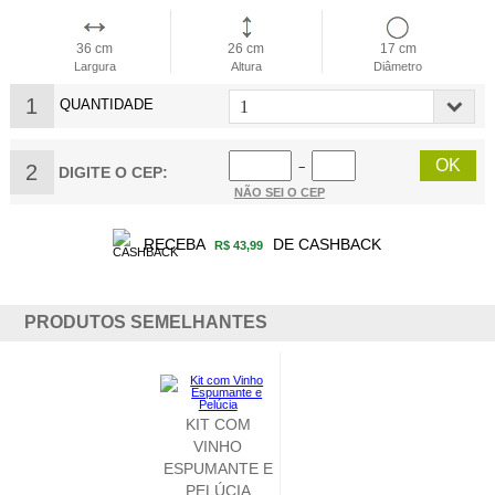
36 cm
26 cm
17 cm
Largura
Altura
Diâmetro
1
QUANTIDADE
2
−
DIGITE O CEP:
NÃO SEI O CEP
RECEBA
DE CASHBACK
R$ 43,99
PRODUTOS SEMELHANTES
T COM
KIT COM
INHO
ESPUMANTE E
MANTE E
CHOCOLATE
LÚCIA
BRONZE