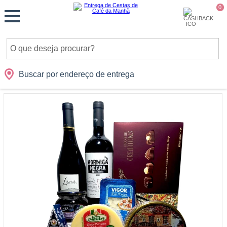
Monte
0
Cidades
Presentes
Datas
Shopping
sua
Cesta
Buscar por endereço de entrega