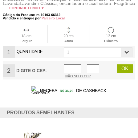
LavandaLavandim Clássica, encantadora e acolhedora. Fragrância
...
CONTINUE LENDO ▼
Código do Produto: rs-19103-66312
Vendido e entregue por
Parceiro Local
18 cm
20 cm
13 cm
Largura
Altura
Diâmetro
1
QUANTIDADE
2
−
DIGITE O CEP:
NÃO SEI O CEP
RECEBA
DE CASHBACK
R$ 36,79
PRODUTOS SEMELHANTES