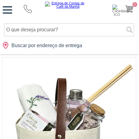
Monte
0
Cidades
Presentes
Datas
Shopping
sua
Cesta
Buscar por endereço de entrega