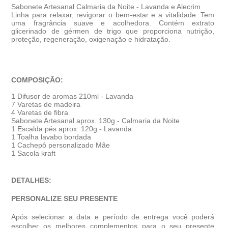
Sabonete Artesanal Calmaria da Noite - Lavanda e Alecrim
Linha para relaxar, revigorar o bem-estar e a vitalidade. Tem
uma fragrância suave e acolhedora. Contém extrato
glicerinado de gérmen de trigo que proporciona nutrição,
proteção, regeneração, oxigenação e hidratação.
COMPOSIÇÃO:
1 Difusor de aromas 210ml - Lavanda
7 Varetas de madeira
4 Varetas de fibra
Sabonete Artesanal aprox. 130g - Calmaria da Noite
1 Escalda pés aprox. 120g - Lavanda
1 Toalha lavabo bordada
1 Cachepô personalizado Mãe
1 Sacola kraft
DETALHES:
PERSONALIZE SEU PRESENTE
Após selecionar a data e período de entrega você poder
escolher os melhores complementos para o seu presente