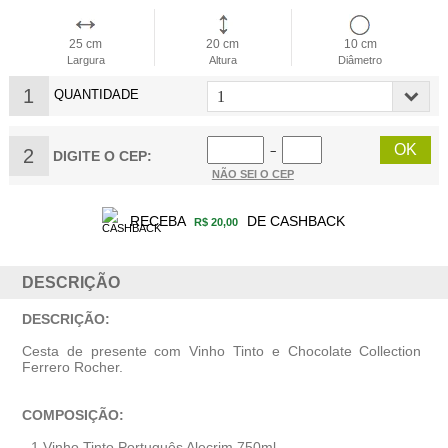
25 cm
20 cm
10 cm
Largura
Altura
Diâmetro
1
QUANTIDADE
2
−
DIGITE O CEP:
NÃO SEI O CEP
RECEBA
DE CASHBACK
R$ 20,00
DESCRIÇÃO
DESCRIÇÃO:
Cesta de presente com Vinho Tinto e Chocolate Collection
Ferrero Rocher.
COMPOSIÇÃO:
- 1 Vinho Tinto Português Alecrim 750ml