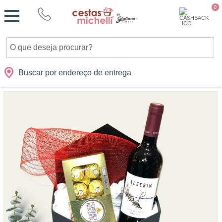
Monte
0
Cidades
Presentes
Datas
Shopping
sua
Cesta
Buscar por endereço de entrega