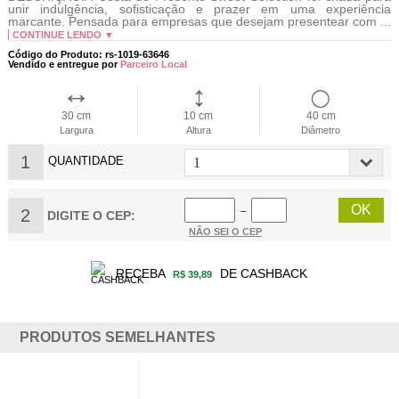
unir indulgência, sofisticação e prazer em uma experiência
marcante. Pensada para empresas que desejam presentear com ...
CONTINUE LENDO ▼
Código do Produto: rs-1019-63646
Vendido e entregue por
Parceiro Local
30 cm
10 cm
40 cm
Largura
Altura
Diâmetro
1
QUANTIDADE
2
−
DIGITE O CEP:
NÃO SEI O CEP
RECEBA
DE CASHBACK
R$ 39,89
PRODUTOS SEMELHANTES