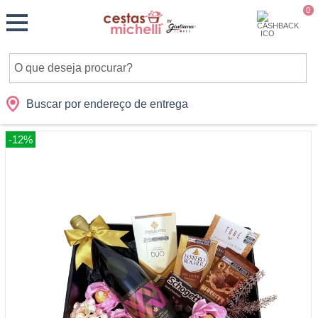
Monte
0
Cidades
Presentes
Datas
Shopping
sua
Cesta
Buscar por endereço de entrega
-12%