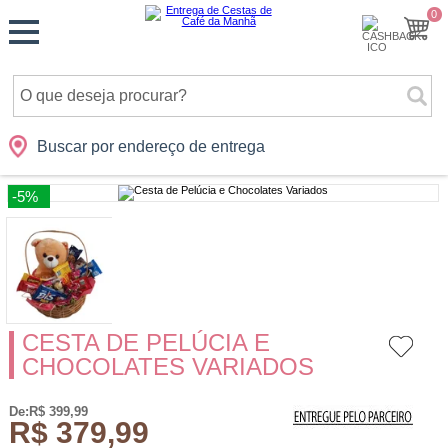
Monte
0
Cidades
Presentes
Datas
Shopping
sua
Cesta
Buscar por endereço de entrega
-5%
CESTA DE PELÚCIA E
CHOCOLATES VARIADOS
De:R$ 399,99
R$ 379,99