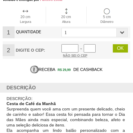
20 cm
20 cm
5 cm
Largura
Altura
Diâmetro
1
QUANTIDADE
2
−
DIGITE O CEP:
NÃO SEI O CEP
RECEBA
DE CASHBACK
R$ 29,99
DESCRIÇÃO
DESCRIÇÃO:
Cesta de Café da Manh
Surpreenda quem você ama com um presente delicado, cheio
de carinho e sabor! Essa cesta foi pensada para tornar o Dia
das Mães ainda mais especial, combinando beleza, afeto e
uma seleção deliciosa de itens.
Ela acompanha um lindo balão personalizado com a