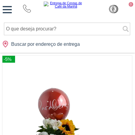
Monte
0
Cidades
Presentes
Datas
Shopping
sua
Cesta
Buscar por endereço de entrega
-5%