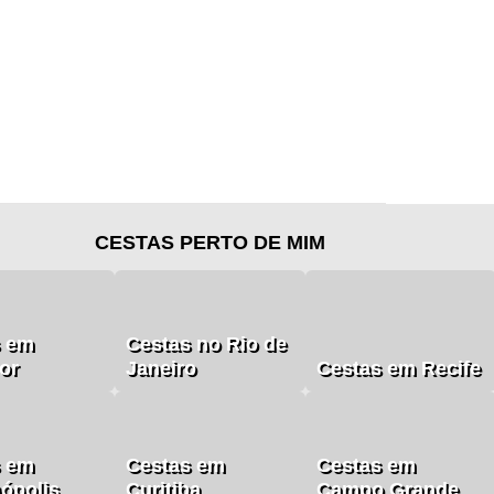
CESTAS PERTO DE MIM
s em
Cestas no Rio de
or
Janeiro
Cestas em Recife
s em
Cestas em
Cestas em
nópolis
Curitiba
Campo Grande