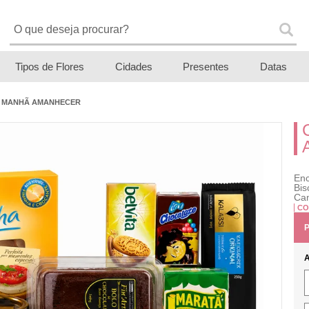
Tipos de Flores
Cidades
Presentes
Datas
A MANHÃ AMANHECER
En
Bis
Can
CO
P
A