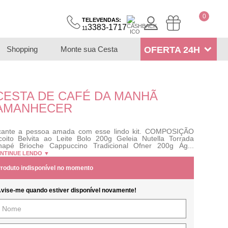
0
TELEVENDAS:
3383-1717
11
Shopping
Monte sua Cesta
OFERTA 24H
CESTA DE CAFÉ DA MANHÃ
AMANHECER
cante a pessoa amada com esse lindo kit. COMPOSIÇÃO
coito Belvita ao Leite Bolo 200g Geleia Nutella Torrada
apé Brioche Cappuccino Tradicional Ofner 200g Ág...
NTINUE LENDO ▼
roduto indisponível no momento
vise-me quando estiver disponível novamente!