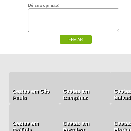
Dê sua opinião:
ENVIAR
Cestas em São
Cestas em
Cesta
Paulo
Campinas
Salvad
Cestas em
Cestas em
Cesta
Goiânia
Fortaleza
Floria