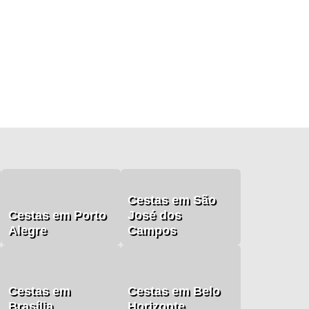
Cestas em São
Cestas em Porto
José dos
Alegre
Campos
Cestas em
Cestas em Belo
Brasília
Horizonte