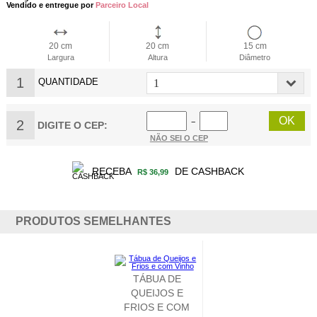
Vendido e entregue por
Parceiro Local
20 cm
20 cm
15 cm
Largura
Altura
Diâmetro
1
QUANTIDADE
2
−
DIGITE O CEP:
NÃO SEI O CEP
RECEBA
DE CASHBACK
R$ 36,99
PRODUTOS SEMELHANTES
TÁBUA DE
QUEIJOS E
FRIOS E COM