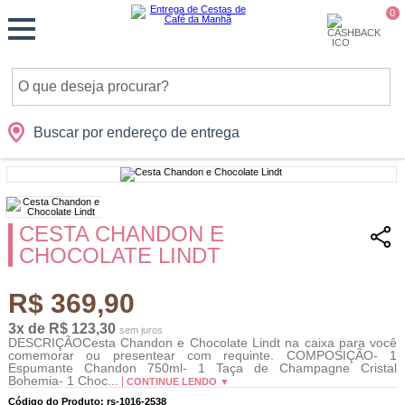
Monte
0
Cidades
Presentes
Datas
Shopping
sua
Cesta
Buscar por endereço de entrega
CESTA CHANDON E
CHOCOLATE LINDT
R$ 369,90
3x de R$ 123,30
sem juros
DESCRIÇÃOCesta Chandon e Chocolate Lindt na caixa para você
comemorar ou presentear com requinte. COMPOSIÇÃO- 1
Espumante Chandon 750ml- 1 Taça de Champagne Cristal
Bohemia- 1 Choc...
CONTINUE LENDO ▼
Código do Produto: rs-1016-2538