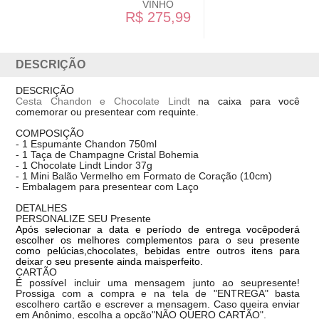
VINHO
R$ 275,99
DESCRIÇÃO
DESCRIÇÃO
Cesta Chandon e Chocolate Lindt
na caixa para você
comemorar ou presentear com requinte.
COMPOSIÇÃO
- 1 Espumante Chandon 750ml
- 1 Taça de Champagne Cristal Bohemia
- 1 Chocolate Lindt Lindor 37g
- 1 Mini Balão Vermelho em Formato de Coração (10cm)
- Embalagem para presentear com Laço
DETALHES
PERSONALIZE SEU Presente
Após selecionar a data e período de entrega vocêpoder
escolher os melhores complementos para o seu presente
como pelúcias,chocolates, bebidas entre outros itens para
deixar o seu presente ainda maisperfeito.
CARTÃO
É possível incluir uma mensagem junto ao seupresente!
Prossiga com a compra e na tela de "ENTREGA" basta
escolhero cartão e escrever a mensagem. Caso queira enviar
em Anônimo, escolha a opção"NÃO QUERO CARTÃO".