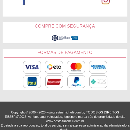
COMPRE COM SEGURANÇA
FORMAS DE PAGAMENTO
Copyright © 2000 - ­2026 www.cestasmichelli.com.br, TODOS OS DIREITOS
RESERVADOS. As fotos aqui veiculadas, logotipo e marca são de propriedade do site
www.cestasmichelli.com.br
É vetada a sua reprodução, total ou parcial, sem a expressa autorização da administradora
do site.