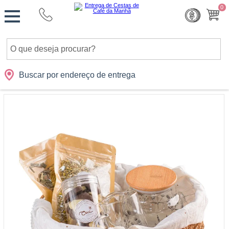
Monte
0
Cidades
Presentes
Datas
Shopping
sua
Cesta
Buscar por endereço de entrega