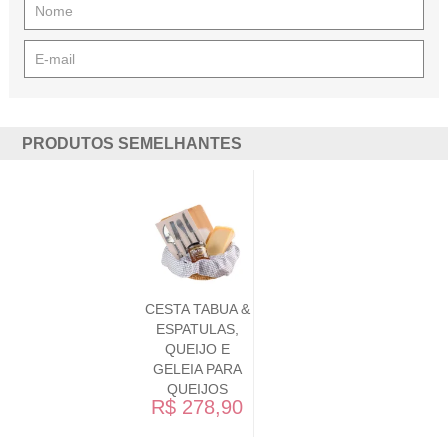
PRODUTOS SEMELHANTES
KI
DE
TO
R$
CESTA TABUA &
ESPATULAS,
QUEIJO E
GELEIA PARA
QUEIJOS
R$ 278,90