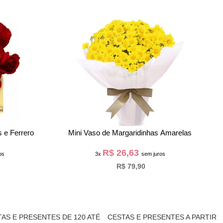
 e Ferrero
Mini Vaso de Margaridinhas Amarelas
B
R$ 26,63
os
3x
sem juros
R$ 79,90
AS E PRESENTES DE 120 ATÉ
CESTAS E PRESENTES A PARTIR