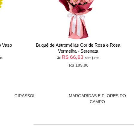
o Vaso
Buquê de Astromélias Cor de Rosa e Rosa
M
Vermelha - Serenata
R$ 66,63
os
3x
sem juros
R$ 199,90
GIRASSOL
MARGARIDAS E FLORES DO
CAMPO