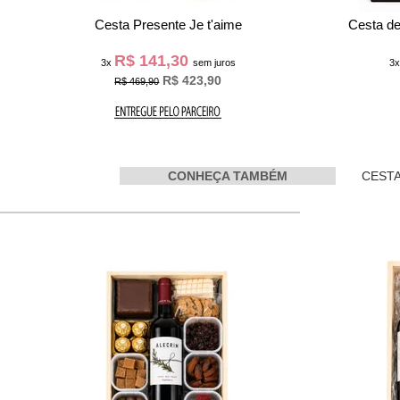
Cesta Presente Je t'aime
Cesta d
R$ 141,30
3x
sem juros
3
R$ 423,90
R$ 469,90
CONHEÇA TAMBÉM
CESTA