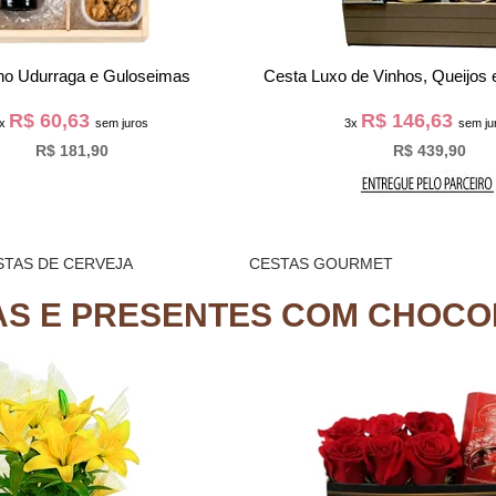
nho Udurraga e Guloseimas
Cesta Luxo de Vinhos, Queijos
R$ 60,63
R$ 146,63
3x
sem juros
3x
sem ju
R$ 181,90
R$ 439,90
STAS DE CERVEJA
CESTAS GOURMET
AS E PRESENTES COM CHOCO