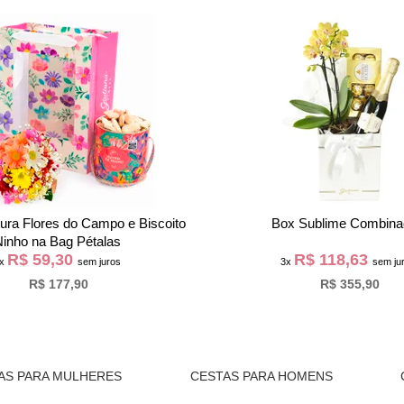
tura Flores do Campo e Biscoito
Box Sublime Combin
inho na Bag Pétalas
R$ 59,30
R$ 118,63
3x
sem juros
3x
sem ju
R$ 177,90
R$ 355,90
AS PARA MULHERES
CESTAS PARA HOMENS