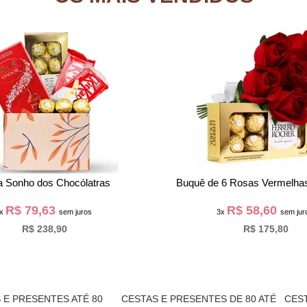
a Sonho dos Chocólatras
Buquê de 6 Rosas Vermelhas
R$ 79,63
R$ 58,60
3x
sem juros
3x
sem jur
R$ 238,90
R$ 175,80
 E PRESENTES ATÉ 80
CESTAS E PRESENTES DE 80 ATÉ
CEST