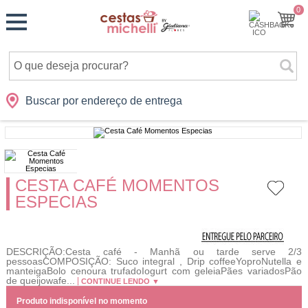
Monte
0
Cidades
Presentes
Datas
Shopping
sua
Cesta
Buscar por endereço de entrega
CESTA CAFÉ MOMENTOS
ESPECIAS
DESCRIÇÃO:Cesta café - Manhã ou tarde serve 2/3
pessoasCOMPOSIÇÃO: Suco integral , Drip coffeeYoproNutella e
manteigaBolo cenoura trufadoIogurt com geleiaPães variadosPão
de queijowafe...
CONTINUE LENDO ▼
Produto indisponível no momento