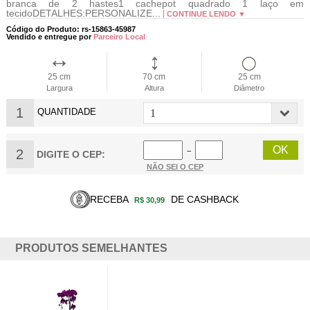
branca de 2 hastes1 cachepot quadrado 1 laço em
tecidoDETALHES:PERSONALIZE...
CONTINUE LENDO ▼
Código do Produto: rs-15863-45987
Vendido e entregue por
Parceiro Local
25 cm
70 cm
25 cm
Largura
Altura
Diâmetro
1
QUANTIDADE
2
−
DIGITE O CEP:
NÃO SEI O CEP
RECEBA
DE CASHBACK
R$ 30,99
PRODUTOS SEMELHANTES