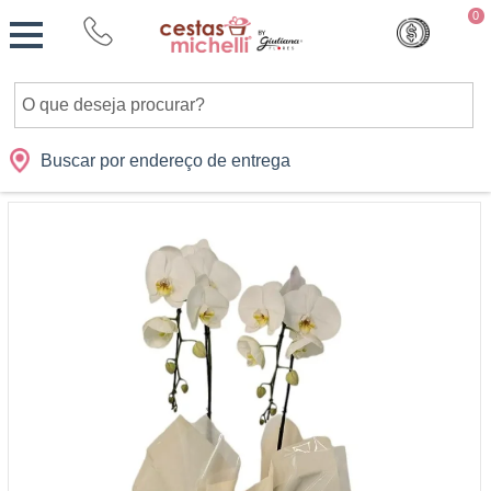
Monte
0
Cidades
Presentes
Datas
Shopping
sua
Cesta
Buscar por endereço de entrega