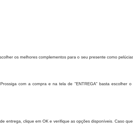
scolher os melhores complementos para o seu presente como pelúcias, 
! Prossiga com a compra e na tela de "ENTREGA" basta escolher o
 de entrega, clique em OK e verifique as opções disponíveis. Caso qu