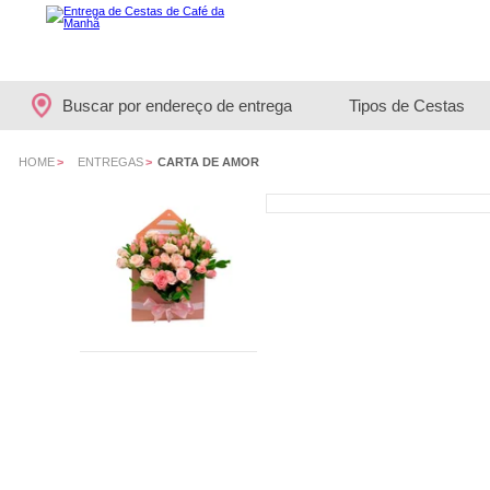
Buscar por endereço de entrega
Tipos de Cestas
HOME
>
ENTREGAS
>
CARTA DE AMOR