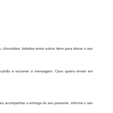
chocolates, bebidas entre outros itens para deixar o seu
 cartão e escrever a mensagem. Caso queira enviar em
eira acompanhar a entrega do seu presente, informe o seu