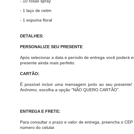
- 10 rosas spray
- 1 laço de cetim
- 1 espuma floral
DETALHES:
PERSONALIZE SEU PRESENTE
Após selecionar a data e período de entrega você poderá e
presente ainda mais perfeito.
CARTÃO:
É possível incluir uma mensagem junto ao seu presente
Anônimo, escolha a opção "NÃO QUERO CARTÃO".
ENTREGA E FRETE:
Para consultar o prazo e valor de entrega, preencha o CEP
número do celular.