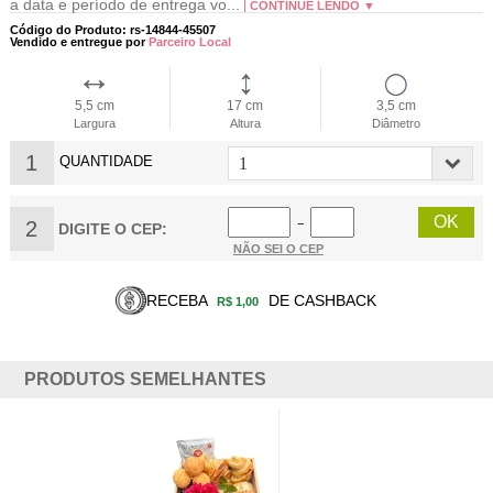
a data e período de entrega vo...
CONTINUE LENDO ▼
Código do Produto: rs-14844-45507
Vendido e entregue por
Parceiro Local
5,5 cm
17 cm
3,5 cm
Largura
Altura
Diâmetro
1
QUANTIDADE
2
−
DIGITE O CEP:
NÃO SEI O CEP
RECEBA
DE CASHBACK
R$ 1,00
PRODUTOS SEMELHANTES