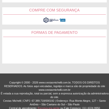
COMPRE COM SEGURANÇA
FORMAS DE PAGAMENTO
Copyright © 2000 - ­2026 www.cestasmichelli.com.br, TODOS OS DIREITOS
RESERVADOS. As fotos aqui veiculadas, logotipo e marca são de propriedade do site
www.cestasmichelli.com.br
É vetada a sua reprodução, total ou parcial, sem a expressa autorização da administradora
do site.
Cestas Michelli | CNPJ: 67.389.718/0001­92 | Endereço: Rua Monte Alegre, 127 – Santo
Antônio – São Caetano do Sul – São Paulo
Central de atendimento:
Escreva pra gente
ou Fale Conosco:
(11) 4224-9950