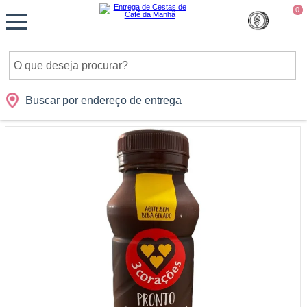
Monte
0
Cidades
Presentes
Datas
Shopping
sua
Cesta
Buscar por endereço de entrega