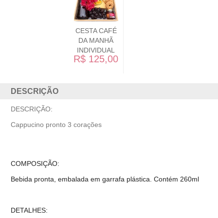
CESTA CAFÉ
CESTA
DA MANHÃ
COMPARTIL
INDIVIDUAL
MOMENTO
R$ 125,00
R$ 399,
DESCRIÇÃO
DESCRIÇÃO:
Cappucino pronto 3 corações
COMPOSIÇÃO:
Bebida pronta, embalada em garrafa plástica. Contém 260ml
DETALHES: