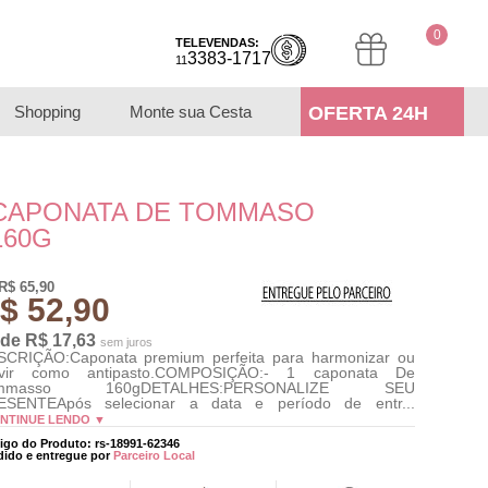
0
TELEVENDAS:
3383-1717
11
Shopping
Monte sua Cesta
OFERTA 24H
CAPONATA DE TOMMASO
160G
R$ 65,90
$ 52,90
 de R$ 17,63
sem juros
CRIÇÃO:Caponata premium perfeita para harmonizar ou
rvir como antipasto.COMPOSIÇÃO:- 1 caponata De
mmasso 160gDETALHES:PERSONALIZE SEU
ESENTEApós selecionar a data e período de entr...
NTINUE LENDO ▼
igo do Produto: rs-18991-62346
dido e entregue por
Parceiro Local