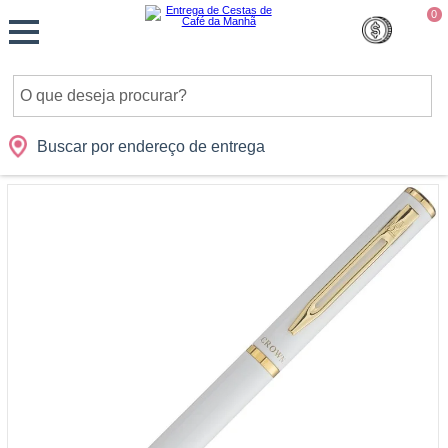
Monte
0
Cidades
Presentes
Datas
Shopping
sua
Cesta
Buscar por endereço de entrega