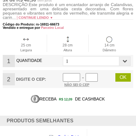
sem juros
DESCRIÇÃO:Este produto é um encantador arranjo de Calandivas,
apresentado em uma delicada cesta decorativa. Com flores
pequenas e vibrantes em tons de vermelho, ele transmite alegria e
carin...
CONTINUE LENDO ▼
Código do Produto: rs-16911-66673
Vendido e entregue por
Parceiro Local
25 cm
28 cm
14 cm
Largura
Altura
Diâmetro
1
QUANTIDADE
2
−
DIGITE O CEP:
NÃO SEI O CEP
RECEBA
DE CASHBACK
R$ 12,09
PRODUTOS SEMELHANTES