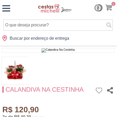
Monte
0
Cidades
Presentes
Datas
Shopping
sua
Cesta
Buscar por endereço de entrega
CALANDIVA NA CESTINHA
R$ 120,90
3x de R$ 40,30