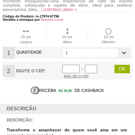
momento inesquecível.Uma experiência de café da manh
completa, sofisticada e repleta de afeto, ideal para celebrar
aniversários, data...
CONTINUE LENDO ▼
Código do Produto: rs-17974-67796
Vendido e entregue por
Parceiro Local
25 cm
10 cm
15 cm
Largura
Altura
Diâmetro
1
QUANTIDADE
2
−
DIGITE O CEP:
NÃO SEI O CEP
RECEBA
DE CASHBACK
R$ 36,99
DESCRIÇÃO
DESCRIÇÃO:
Transforme o amanhecer de quem você ama em um