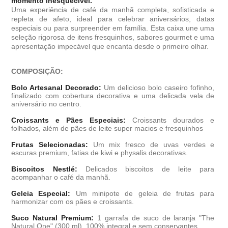
momento inesquecível.
Uma experiência de café da manhã completa, sofisticada e
repleta de afeto, ideal para celebrar aniversários, datas
especiais ou para surpreender em família. Esta caixa une uma
seleção rigorosa de itens fresquinhos, sabores gourmet e uma
apresentação impecável que encanta desde o primeiro olhar.
COMPOSIÇÃO:
Bolo Artesanal Decorado:
Um delicioso bolo caseiro fofinho,
finalizado com cobertura decorativa e uma delicada vela de
aniversário no centro.
Croissants e Pães Especiais:
Croissants dourados e
folhados, além de pães de leite super macios e fresquinhos
Frutas Selecionadas:
Um mix fresco de uvas verdes e
escuras premium, fatias de kiwi e physalis decorativas.
Biscoitos Nestlé:
Delicados biscoitos de leite para
acompanhar o café da manhã.
Geleia Especial:
Um minipote de geleia de frutas para
harmonizar com os pães e croissants.
Suco Natural Premium:
1 garrafa de suco de laranja "The
Natural One" (300 ml), 100% integral e sem conservantes.