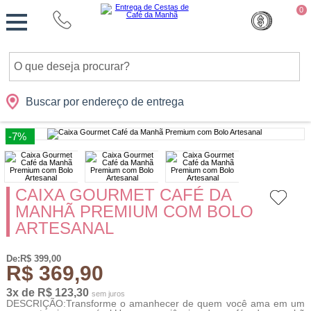
Monte
0
Cidades
Presentes
Datas
Shopping
sua
Cesta
Buscar por endereço de entrega
-7%
CAIXA GOURMET CAFÉ DA
MANHÃ PREMIUM COM BOLO
ARTESANAL
De:R$ 399,00
R$ 369,90
3x de R$ 123,30
sem juros
DESCRIÇÃO:Transforme o amanhecer de quem você ama em um