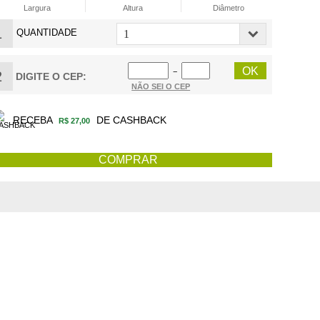
Largura
Altura
Diâmetro
1
QUANTIDADE
−
2
DIGITE O CEP:
NÃO SEI O CEP
RECEBA
DE CASHBACK
R$ 27,00