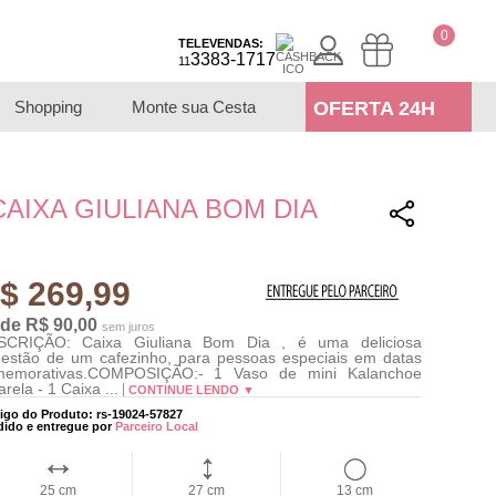
0
TELEVENDAS:
3383-1717
11
Shopping
Monte sua Cesta
OFERTA 24H
CAIXA GIULIANA BOM DIA
$ 269,99
 de R$ 90,00
sem juros
SCRIÇÃO: Caixa Giuliana Bom Dia , é uma deliciosa
estão de um cafezinho, para pessoas especiais em datas
memorativas.COMPOSIÇÃO:- 1 Vaso de mini Kalanchoe
rela - 1 Caixa ...
CONTINUE LENDO ▼
igo do Produto: rs-19024-57827
dido e entregue por
Parceiro Local
25 cm
27 cm
13 cm