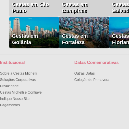
Cestas em São
Cestas em
Cesta
Paulo
Campinas
Salvad
Cestas em
Cestas em
Cesta
Goiânia
Fortaleza
Floria
Institucional
Datas Comemorativas
Sobre a Cestas Michelli
Outras Datas
Soluções Corporativas
Coleção de Primavera
Privacidade
Cestas Michelli é Confiável
Indique Nosso Site
Pagamentos