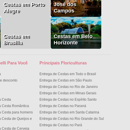
Cestas em Porto
José dos
Alegre
Campos
Cestas em
Cestas em Belo
Brasília
Horizonte
elli Para Você
Principais Floriculturas
a
Entrega de Cestas em Todo o Brasil
e desconto
Entrega de Cestas em São Paulo
Entrega de Cestas no Rio de Janeiro
Entrega de Cestas em Minas Gerais
a Cesta
Entrega de Cestas no Espírito Santo
a Cesta Romântica
Entrega de Cestas no Paran
a Cesta para homens
Entrega de Cestas em Santa Catarina
 Cesta de Queijos e
Entrega de Cestas no Rio Grande do Sul
Entrega de Cestas no Par
 Cesta de Cerveja