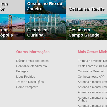
s em
Cestas no Rio de
or
Janeiro
Cestas em Recife
s em
Cestas em
Cestas em
nópolis
Curitiba
Campo Grande
Outras Informações
Mais Cestas Mich
Dúvidas mais frequentes
Entrega no Mesmo Di
Central de Atendimento
Cestas com até 40% d
Entregas
Cupons de Desconto
Meus Pedidos
Conheça nosso APP
Trocas e Devoluções
Aprenda a montar um
Como Comprar?
Aprenda a montar um
Aprenda a montar um
Aprenda a montar uma
Vinhos
Aprenda a montar uma