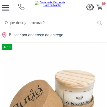
Monte
0
Cidades
Presentes
Datas
Shopping
sua
Cesta
Buscar por endereço de entrega
-67%