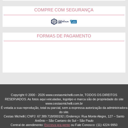
COMPRE COM SEGURANÇA
FORMAS DE PAGAMENTO
Copyright © 2000 - ­2026 www.cestasmichelli.com.br, TODOS OS DIREITOS
RESERVADOS. As fotos aqui veiculadas, logotipo e marca são de propriedade do site
www.cestasmichelli.com.br
É vetada a sua reprodução, total ou parcial, sem a expressa autorização da administradora
do site.
Cestas Michelli | CNPJ: 67.389.718/0001­92 | Endereço: Rua Monte Alegre, 127 – Santo
Antônio – São Caetano do Sul – São Paulo
Central de atendimento:
Escreva pra gente
ou Fale Conosco:
(11) 4224-9950