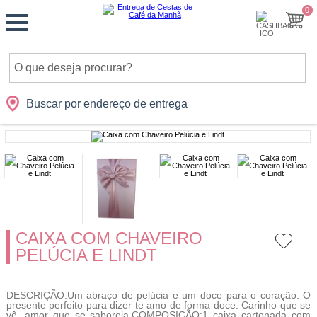
Monte
0
Cidades
Presentes
Datas
Shopping
sua
Cesta
Buscar por endereço de entrega
CAIXA COM CHAVEIRO
PELÚCIA E LINDT
DESCRIÇÃO:Um abraço de pelúcia e um doce para o coração. O
presente perfeito para dizer te amo de forma doce. Carinho que se
vê, amor que se saboreia.COMPOSIÇÃO:1 caixa cartonada com