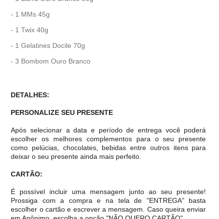
- 1 MMs 45g
- 1 Twix 40g
- 1 Gelatines Docile 70g
- 3 Bombom Ouro Branco
DETALHES:
PERSONALIZE SEU PRESENTE
Após selecionar a data e período de entrega você poder
escolher os melhores complementos para o seu presente
como pelúcias, chocolates, bebidas entre outros itens para
deixar o seu presente ainda mais perfeito.
CARTÃO:
É possível incluir uma mensagem junto ao seu presente!
Prossiga com a compra e na tela de "ENTREGA" basta
escolher o cartão e escrever a mensagem. Caso queira enviar
em Anônimo, escolha a opção "NÃO QUERO CARTÃO".