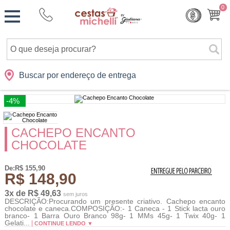
Monte
0
Cidades
Presentes
Datas
Shopping
sua
Cesta
Buscar por endereço de entrega
-4%
CACHEPO ENCANTO
CHOCOLATE
De:R$ 155,90
R$ 148,90
3x de R$ 49,63
sem juros
DESCRIÇÃO:Procurando um presente criativo. Cachepo encanto
chocolate e caneca.COMPOSIÇÃO:- 1 Caneca - 1 Stick lacta ouro
branco- 1 Barra Ouro Branco 98g- 1 MMs 45g- 1 Twix 40g- 1
Gelati...
CONTINUE LENDO ▼