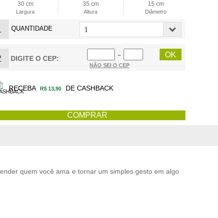
30 cm
35 cm
15 cm
Largura
Altura
Diâmetro
1
QUANTIDADE
−
2
DIGITE O CEP:
NÃO SEI O CEP
RECEBA
DE CASHBACK
R$ 13,90
reender quem você ama e tornar um simples gesto em algo