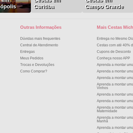
s em
Cestas em
Cestas em
nópolis
Curitiba
Campo Grande
Outras Informações
Mais Cestas Mich
Dúvidas mais frequentes
Entrega no Mesmo Di
Central de Atendimento
Cestas com até 40% d
Entregas
Cupons de Desconto
Meus Pedidos
Conheça nosso APP
Trocas e Devoluções
Aprenda a montar um
Como Comprar?
Aprenda a montar um
Aprenda a montar um
Aprenda a montar uma
Vinhos
Aprenda a montar uma
Aprenda a montar uma
Aprenda a montar uma
Maternidade
Aprenda a montar uma
Manh
Aprenda a montar uma