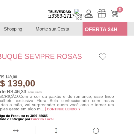
0
TELEVENDAS:
3383-1717
11
Shopping
Monte sua Cesta
OFERTA 24H
BUQUÊ SEMPRE ROSAS
R$ 149,00
$ 139,00
 de R$ 46,33
sem juros
CRIÇÃO:Com a cor da paixão e do romance, esse lindo
alhete exclusivo Flora Bela confeccionado com rosas
rtas a mão, vai surpreender quem você ama e tornar um
ples gesto em algo m...
CONTINUE LENDO ▼
igo do Produto: rs-3097-45685
dido e entregue por
Parceiro Local