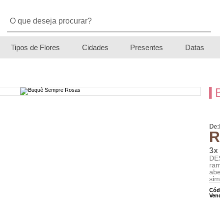
Tipos de Flores
Cidades
Presentes
Datas
De:
R
3x
DES
ram
abe
sim
Cód
Ven