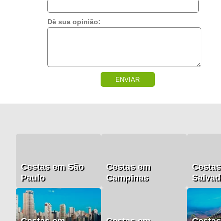
Dê sua opinião:
ENVIAR
Cestas em São
Cestas em
Cesta
Paulo
Campinas
Salvad