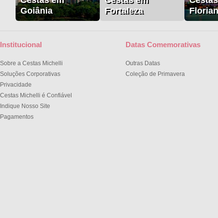
Cestas em
Cestas em
Cesta
Goiânia
Fortaleza
Floria
Institucional
Datas Comemorativas
Sobre a Cestas Michelli
Outras Datas
Soluções Corporativas
Coleção de Primavera
Privacidade
Cestas Michelli é Confiável
Indique Nosso Site
Pagamentos