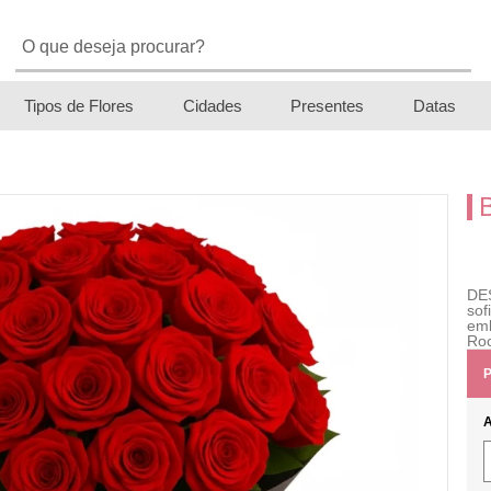
Tipos de Flores
Cidades
Presentes
Datas
DE
sof
emb
Roc
P
A