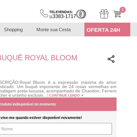
0
TELEVENDAS:
3383-1717
11
Shopping
Monte sua Cesta
OFERTA 24H
BUQUÊ ROYAL BLOOM
SCRIÇÃO:Royal Bloom é a expressão máxima do amor
isticado. Um buquê imponente de 24 rosas vermelhas em
alagem preta luxuosa, acompanhado de Chandon, Ferrero
her e ursinho exclusiv...
CONTINUE LENDO ▼
roduto indisponível no momento
vise-me quando estiver disponível novamente!