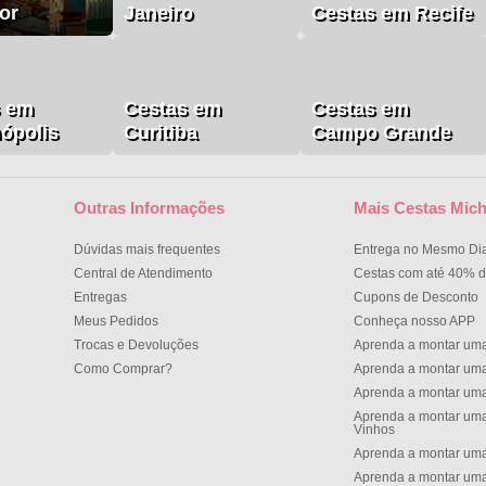
or
Janeiro
Cestas em Recife
s em
Cestas em
Cestas em
nópolis
Curitiba
Campo Grande
Outras Informações
Mais Cestas Mich
Dúvidas mais frequentes
Entrega no Mesmo Di
Central de Atendimento
Cestas com até 40% d
Entregas
Cupons de Desconto
Meus Pedidos
Conheça nosso APP
Trocas e Devoluções
Aprenda a montar um
Como Comprar?
Aprenda a montar um
Aprenda a montar um
Aprenda a montar uma
Vinhos
Aprenda a montar uma
Aprenda a montar uma