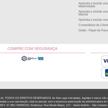
Aprenda a montar uma
Maternidade
Aprenda a montar uma
Manh
Aprenda a montar uma
Comentários de Clien
Grátis - Papel de Par
COMPRE COM SEGURANÇA
om.br, TODOS OS DIREITOS RESERVADOS. As fotos aqui veiculadas, logotipo e marca são de
etada a sua reprodução, total ou parcial, sem a expressa autorização da administradora do s
 CNPJ: 67.389.718/0001­92 | Endereço: Rua Monte Alegre, 127 – Santo Antônio – São Caetano 