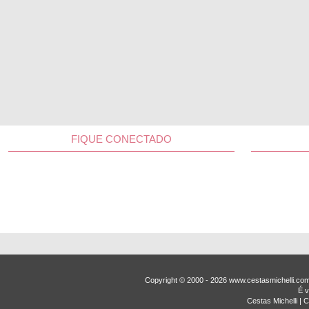
FIQUE CONECTADO
Copyright © 2000 - ­2026 www.cestasmichelli.c
É v
Cestas Michelli |